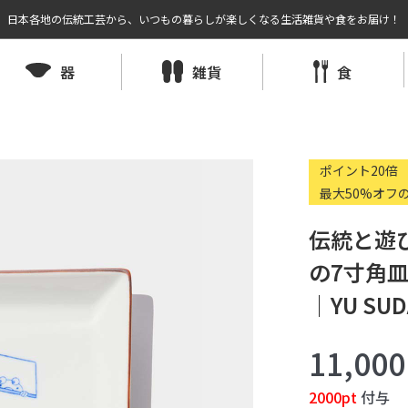
日本各地の伝統工芸から、いつもの暮らしが楽しくなる生活雑貨や食をお届け！
器
雑貨
食
ポイント20倍
最大50%オフ
伝統と遊
の7寸角皿
｜YU SUDA
11,00
2000pt
付与