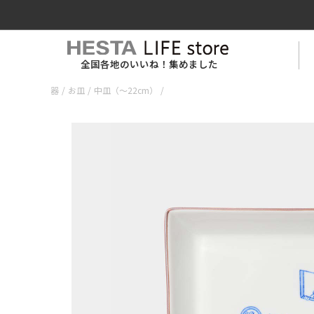
全国各地のいいね！集めました
器
/
お皿
/
中皿（〜22cm）
/