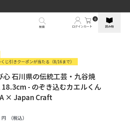
0
ログイン
カート
読み物
検索
のくじ引きクーポンが当たる（8/16まで）
び心 石川県の伝統工芸・九谷焼
 18.3cm - のぞき込むカエルくん
 × Japan Craft
0
円
（税込）