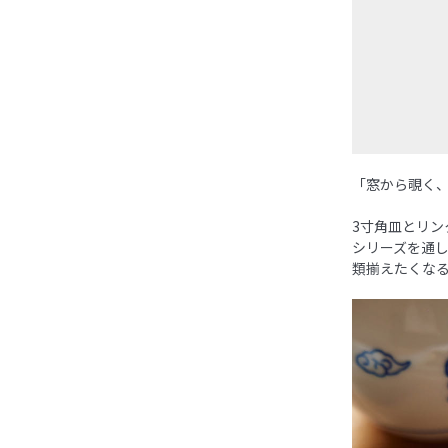
「窓から覗く
3寸角皿とリン
シリーズを通
類揃えたくな