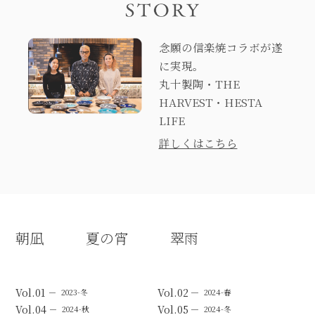
念願の信楽焼コラボが遂
に実現。
丸十製陶・THE
HARVEST・HESTA
LIFE
詳しくはこちら
朝凪
夏の宵
翠雨
Vol.01
Vol.02
2023-冬
2024-春
Vol.04
Vol.05
2024-秋
2024-冬