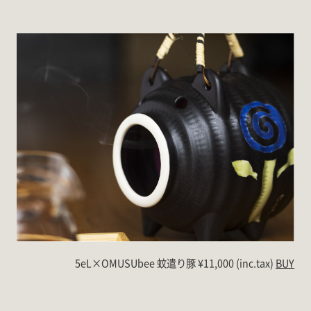
5eL×OMUSUbee 蚊遣り豚 ¥11,000 (inc.tax)
BUY