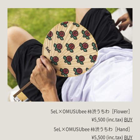
5eL×OMUSUbee 柿渋うちわ［Flower］
¥5,500 (inc.tax)
BUY
5eL×OMUSUbee 柿渋うちわ［Hand］
¥5,500 (inc.tax)
BUY