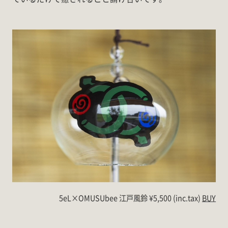
5eL×OMUSUbee 江戸風鈴 ¥5,500 (inc.tax)
BUY