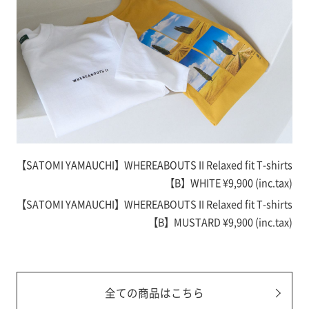
【SATOMI YAMAUCHI】WHEREABOUTS II Relaxed fit T-shirts
【B】WHITE
¥9,900 (inc.tax)
【SATOMI YAMAUCHI】WHEREABOUTS II Relaxed fit T-shirts
【B】MUSTARD
¥9,900 (inc.tax)
全ての商品はこちら