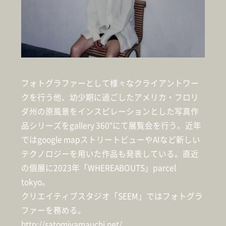
フォトグラファーとして様々なクライアントワー
クを行う他、幼少期に過ごしたアメリカ・フロリ
ダ州の原風景をインスピレーションとした写真作
品シリーズをgallery 360°にて展覧会を行う。近年
ではgoogle mapストリートビューやAIなど新しい
テクノロジーを用いた作品も発表している。直近
の個展に2023年「WHEREABOUTS」parcel
tokyo。
クリエイティブスタジオ「SEEM」ではフォトグラ
ファーを務める。
http://satomiyamauchi.net/