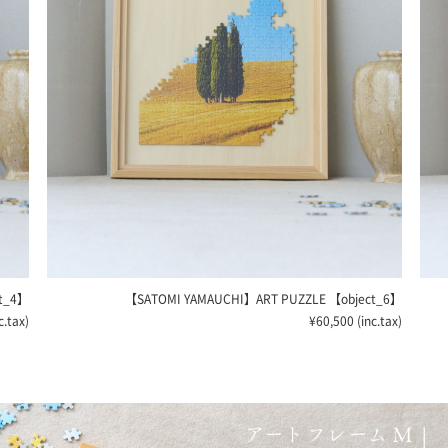
AUCHI】ART PUZZLE
【object_6】
【SATOMI YAMAUCHI】ART 
¥60,500 (inc.tax)