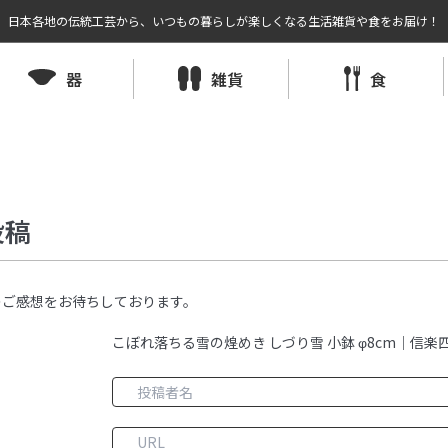
日本各地の伝統工芸から、いつもの暮らしが楽しくなる生活雑貨や食をお届け！
器
雑貨
食
投稿
のご感想をお待ちしております。
こぼれ落ちる雪の煌めき しづり雪 小鉢 φ8cm｜信楽