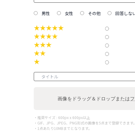
男性
女性
その他
回答しな
★★★★★
★★★★
★★★
★★
★
画像をドラッグ＆ドロップまたは
フ
・推奨サイズ : 600px x 600px以上
・GIF、JPG、JPEG、PNG形式の画像を5点まで登録できます
・1点あたり10MBまでとなります。