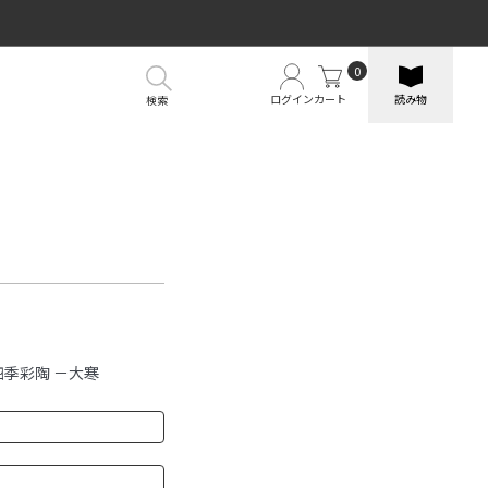
0
ログイン
カート
読み物
検索
四季彩陶 －大寒