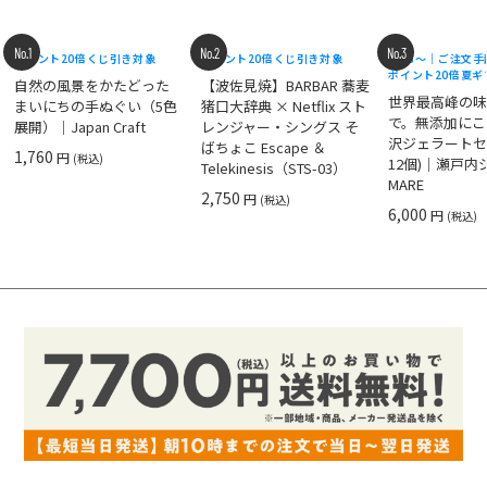
No.1
No.2
No.3
ポイント20倍
くじ引き対象
ポイント20倍
くじ引き対象
8/18〜｜ご注文
ポイント20倍
夏ギ
自然の風景をかたどった
【波佐見焼】BARBAR 蕎麦
世界最高峰の
まいにちの手ぬぐい（5色
猪口大辞典 × Netflix スト
で。無添加にこ
展開）｜Japan Craft
レンジャー・シングス そ
沢ジェラートセ
ばちょこ Escape ＆
1,760
円
(税込)
12個)｜瀬戸
Telekinesis（STS-03）
MARE
2,750
円
(税込)
6,000
円
(税込)