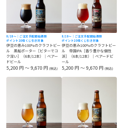
8/18〜｜ご注文手配開始
酒類
8/18〜｜ご注文手配開始
酒類
ポイント20倍
くじ引き対象
ポイント20倍
くじ引き対象
伊豆の恵み100%のクラフトビー
伊豆の恵み100%のクラフトビー
ル 黒船ポーター［ビターでコ
ル 帝国IPA［香り豊かな個性
ク深い］（6本/12本）｜ベアー
派］（6本/12本）｜ベアードビ
ドビール
ール
5,200 円 ～ 9,670 円
5,200 円 ～ 9,670 円
(税込)
(税込)