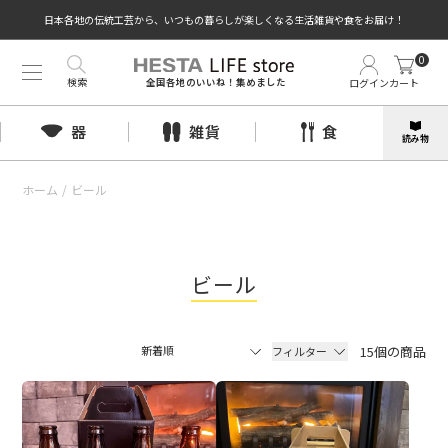
日本各地の伝統工芸から、いつもの暮らしが楽しくなる生活雑貨や食をお届け！
0
検索
ログイン
カート
全国各地のいいね！集めました
器
雑貨
食
読み物
ホーム
/
ビール
ビール
15個の商品
フィルター