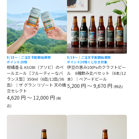
8/18〜｜ご注文手配開始
酒類
8/18〜｜ご注文手配開始
酒類
ポイント20倍
ポイント20倍
くじ引き対象
柑橘香る ASOBI（アソビ）のペ
伊豆の恵み100%のクラフトビー
ールエール［フルーティーなバ
ル 6種飲み比べセット（6本/12
ランス型］350ml（6缶/12缶/36
本）｜ベアードビール
缶）｜ザ グラン リゾート 天の橋
5,200 円 ～ 9,670 円
(税込)
立セレクト
4,620 円 ～ 12,000 円
(税
込)