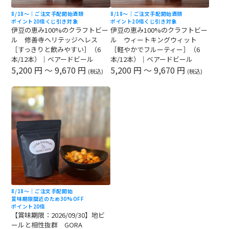
8/18〜｜ご注文手配開始
酒類
8/18〜｜ご注文手配開始
酒類
ポイント20倍
くじ引き対象
ポイント20倍
くじ引き対象
伊豆の恵み100%のクラフトビー
伊豆の恵み100%のクラフトビー
ル 修善寺ヘリテッジヘレス
ル ウィートキングウィット
［すっきりと飲みやすい］（6
［軽やかでフルーティー］（6
本/12本）｜ベアードビール
本/12本）｜ベアードビール
5,200 円 ～ 9,670 円
5,200 円 ～ 9,670 円
(税込)
(税込)
8/18〜｜ご注文手配開始
賞味期限間近のため30%OFF
ポイント20倍
【賞味期限：2026/09/30】地ビ
ールと相性抜群 GORA