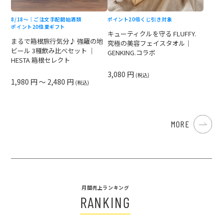
8/18〜｜ご注文手配開始
酒類
ポイント20倍
くじ引き対象
ポイント20倍
夏ギフト
キューティクルを守る FLUFFY.
まるで箱根旅行気分♪ 強羅の地
究極の美容フェイスタオル｜
ビール 3種飲み比べセット ｜
GENKING.コラボ
HESTA 箱根セレクト
3,080 円
(税込)
1,980 円 ～ 2,480 円
(税込)
MORE
月間売上ランキング
RANKING