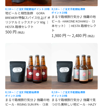
8/18〜｜ご注文手配開始
ポイント20倍
8/18〜｜ご注文手配開始
酒類
地ビールと相性抜群 GORA
ポイント20倍
まるで箱根旅行気分♪ 強羅の地
BREWERY特製スパイス仕上げ オ
ビール -HAKONE KOHAKU -（3
リジナルミックスナッツ 60g ｜
本セット） ｜HESTA 箱根セレク
HESTA 箱根セレクト
ト
500 円
(税込)
1,980 円 ～ 2,480 円
(税込)
8/18〜｜ご注文手配開始
酒類
8/18〜｜ご注文手配開始
酒類
ポイント20倍
ポイント20倍
まるで箱根旅行気分♪ 強羅の地
まるで箱根旅行気分♪ 強羅で見
ビール - RISING SUN IPA -（3本
つけた美味しい地ビール - HAZY