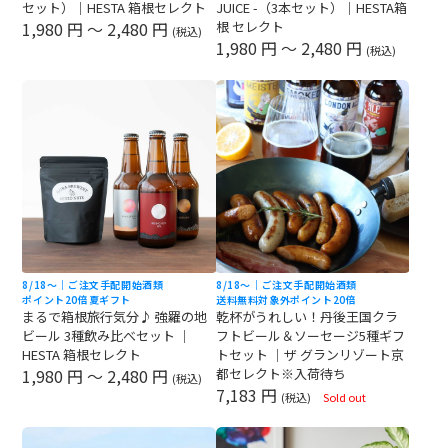
セット）｜HESTA 箱根セレクト
JUICE -（3本セット）｜HESTA箱
1,980 円 ～ 2,480 円
根 セレクト
(税込)
1,980 円 ～ 2,480 円
(税込)
8/18〜｜ご注文手配開始
酒類
8/18〜｜ご注文手配開始
酒類
ポイント20倍
夏ギフト
送料無料対象外
ポイント20倍
まるで箱根旅行気分♪ 強羅の地
乾杯がうれしい！丹後王国クラ
ビール 3種飲み比べセット ｜
フトビール＆ソーセージ5種ギフ
HESTA 箱根セレクト
トセット ｜ザ グランリゾート京
1,980 円 ～ 2,480 円
都セレクト※入荷待ち
(税込)
7,183 円
(税込)
Sold out