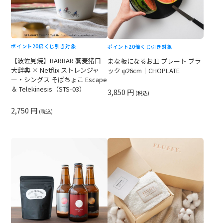
ポイント20倍
くじ引き対象
ポイント20倍
くじ引き対象
【波佐見焼】BARBAR 蕎麦猪口
まな板になるお皿 プレート ブラ
大辞典 × Netflix ストレンジャ
ック φ26cm｜CHOPLATE
ー・シングス そばちょこ Escape
＆ Telekinesis（STS-03）
3,850 円
(税込)
2,750 円
(税込)