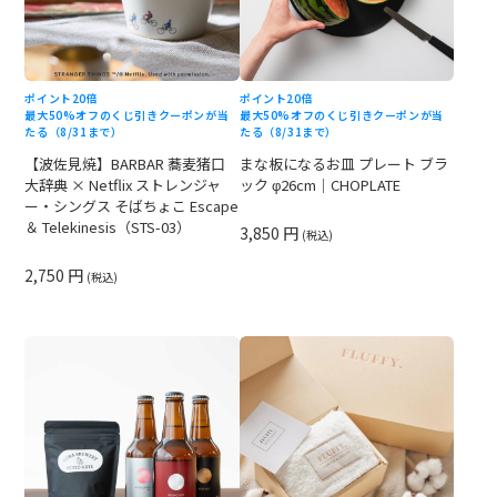
ポイント20倍
ポイント20倍
最大50%オフのくじ引きクーポンが当
最大50%オフのくじ引きクーポンが当
たる（8/31まで）
たる（8/31まで）
【波佐見焼】BARBAR 蕎麦猪口
まな板になるお皿 プレート ブラ
大辞典 × Netflix ストレンジャ
ック φ26cm｜CHOPLATE
ー・シングス そばちょこ Escape
＆ Telekinesis（STS-03）
3,850 円
(税込)
2,750 円
(税込)