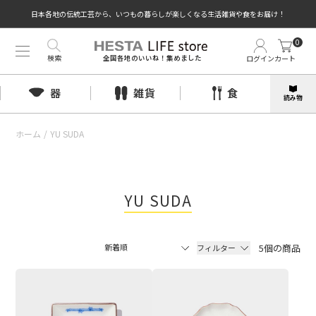
日本各地の伝統工芸から、いつもの暮らしが楽しくなる生活雑貨や食をお届け！
0
検索
ログイン
カート
全国各地のいいね！集めました
器
雑貨
食
読み物
ホーム
/
YU SUDA
YU SUDA
5個の商品
フィルター