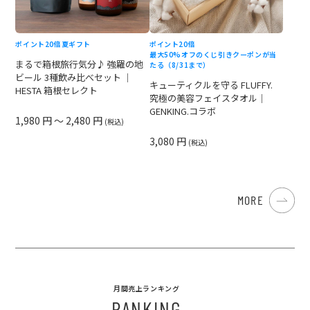
ポイント20倍
夏ギフト
ポイント20倍
最大50%オフのくじ引きクーポンが当
まるで箱根旅行気分♪ 強羅の地
たる（8/31まで）
ビール 3種飲み比べセット ｜
キューティクルを守る FLUFFY.
HESTA 箱根セレクト
究極の美容フェイスタオル｜
GENKING.コラボ
1,980 円 ～ 2,480 円
(税込)
3,080 円
(税込)
MORE
月間売上ランキング
RANKING