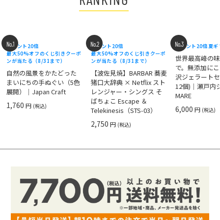
No.1
No.2
No.3
ポイント20倍
ポイント20倍
ポイント20倍
夏ギ
最大50%オフのくじ引きクーポ
最大50%オフのくじ引きクーポ
世界最高峰の
ンが当たる（8/31まで）
ンが当たる（8/31まで）
で。無添加にこ
自然の風景をかたどった
【波佐見焼】BARBAR 蕎麦
沢ジェラートセ
まいにちの手ぬぐい（5色
猪口大辞典 × Netflix スト
12個)｜瀬戸
展開）｜Japan Craft
レンジャー・シングス そ
MARE
ばちょこ Escape ＆
1,760
円
(税込)
6,000
円
Telekinesis（STS-03）
(税込)
2,750
円
(税込)