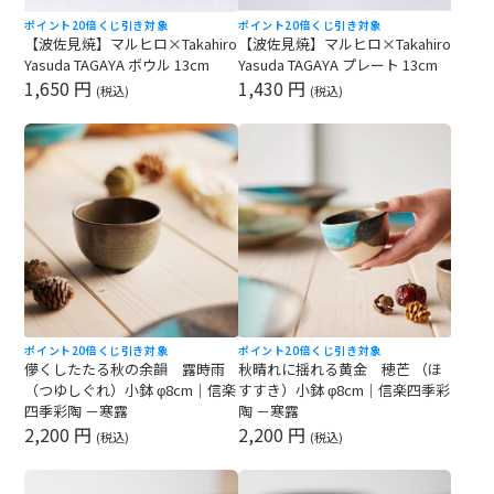
ポイント20倍
くじ引き対象
ポイント20倍
くじ引き対象
【波佐見焼】マルヒロ×Takahiro
【波佐見焼】マルヒロ×Takahiro
Yasuda TAGAYA ボウル 13cm
Yasuda TAGAYA プレート 13cm
1,650 円
1,430 円
(税込)
(税込)
ポイント20倍
くじ引き対象
ポイント20倍
くじ引き対象
儚くしたたる秋の余韻 露時雨
秋晴れに揺れる黄金 穂芒 （ほ
（つゆしぐれ）小鉢 φ8cm｜信楽
すすき）小鉢 φ8cm｜信楽四季彩
四季彩陶 －寒露
陶 －寒露
2,200 円
2,200 円
(税込)
(税込)