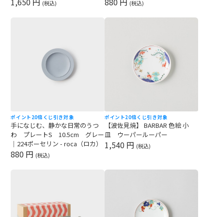
1,650 円
880 円
(税込)
(税込)
ポイント20倍
くじ引き対象
ポイント20倍
くじ引き対象
手になじむ、静かな日常のうつ
【波佐見焼】 BARBAR 色絵 小
わ プレートS 10.5cm グレー
皿 ウーパールーパー
｜224ポーセリン - roca（ロカ）
1,540 円
(税込)
880 円
(税込)