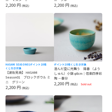
2,200 円
2,200 円
(税込)
(税込)
HASAMI SEASON01
ポイント20倍
ポイント20倍
くじ引き対象
くじ引き対象
澄んだ空に光舞う 陽春 （よう
【波佐見焼】 HASAMI
しゅん）小鉢 φ8cm｜信楽四季彩
Season01 ブロックボウル ミ
陶 －春分
ニ グリーン
2,200 円
(税込)
Sold out
2,200 円
(税込)