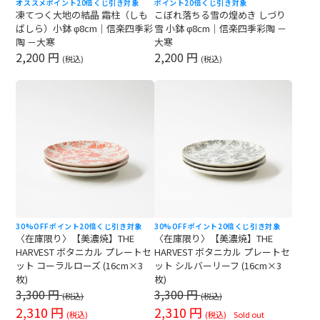
オススメ
ポイント20倍
くじ引き対象
ポイント20倍
くじ引き対象
凍てつく大地の結晶 霜柱（しも
こぼれ落ちる雪の煌めき しづり
ばしら）小鉢 φ8cm｜信楽四季彩
雪 小鉢 φ8cm｜信楽四季彩陶 －
陶 －大寒
大寒
2,200 円
2,200 円
(税込)
(税込)
30%OFF
ポイント20倍
くじ引き対象
30%OFF
ポイント20倍
くじ引き対象
〈在庫限り〉【美濃焼】THE
〈在庫限り〉【美濃焼】THE
HARVEST ボタニカル プレートセ
HARVEST ボタニカル プレートセ
ット コーラルローズ (16cm×3
ット シルバーリーフ (16cm×3
枚)
枚)
3,300
円
3,300
円
(税込)
(税込)
2,310
円
2,310
円
(税込)
(税込)
Sold out