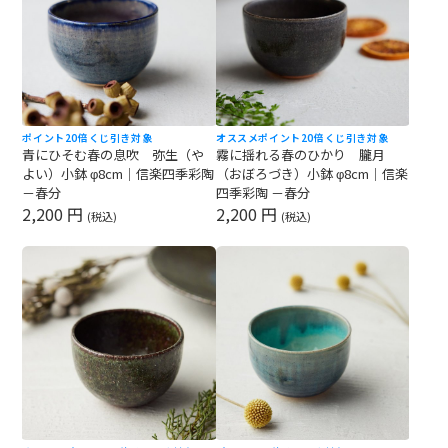
ポイント20倍
くじ引き対象
オススメ
ポイント20倍
くじ引き対象
青にひそむ春の息吹 弥生（や
霧に揺れる春のひかり 朧月
よい）小鉢 φ8cm｜信楽四季彩陶
（おぼろづき）小鉢 φ8cm｜信楽
－春分
四季彩陶 －春分
2,200 円
2,200 円
(税込)
(税込)