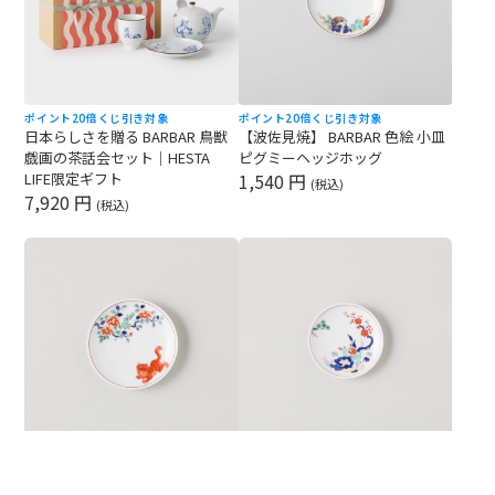
ポイント20倍
くじ引き対象
ポイント20倍
くじ引き対象
日本らしさを贈る BARBAR 鳥獣
【波佐見焼】 BARBAR 色絵 小皿
戯画の茶話会セット｜HESTA
ピグミーヘッジホッグ
LIFE限定ギフト
1,540 円
(税込)
7,920 円
(税込)
ポイント20倍
くじ引き対象
ポイント20倍
くじ引き対象
【波佐見焼】 BARBAR 色絵 小皿
【波佐見焼】 BARBAR 色絵 小皿