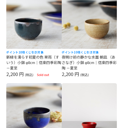
ポイント20倍
くじ引き対象
ポイント20倍
くじ引き対象
新緑を濡らす初夏の色 翠雨（す
夜明け前の静かな水面 朝凪 （あ
いう）小鉢 φ8cm｜信楽四季彩陶
さなぎ）小鉢 φ8cm｜信楽四季彩
－夏至
陶 －夏至
2,200 円
2,200 円
(税込)
Sold out
(税込)