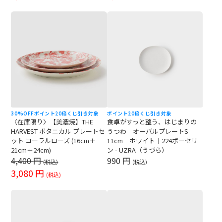
30%OFF
ポイント20倍
くじ引き対象
ポイント20倍
くじ引き対象
〈在庫限り〉【美濃焼】THE
食卓がすっと整う、はじまりの
HARVEST ボタニカル プレートセ
うつわ オーバルプレートS
ット コーラルローズ (16cm＋
11cm ホワイト｜224ポーセリ
21cm＋24cm)
ン - UZRA（うづら）
4,400
円
990 円
(税込)
(税込)
3,080
円
(税込)