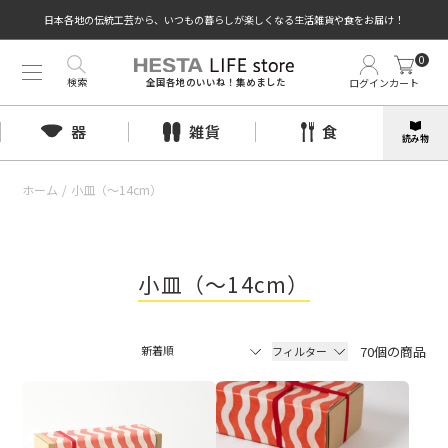
日本各地の伝統工芸から、いつもの暮らしが楽しくなる生活雑貨や食をお届け！
0
検索
ログイン
カート
全国各地のいいね！集めました
器
雑貨
食
読み物
ホーム
/
小皿（〜14cm）
小皿（〜14cm）
70個の商品
フィルター