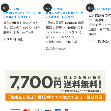
No.1
No.2
No.3
ポイント20倍
ポイント20倍
ポイント20倍
夏ギ
最大50%オフのくじ引きクーポ
最大50%オフのくじ引きクーポ
世界最高峰の
ンが当たる（8/31まで）
ンが当たる（8/31まで）
で。無添加にこ
自然の風景をかたどった
【波佐見焼】BARBAR 蕎麦
沢ジェラートセ
まいにちの手ぬぐい（5色
猪口大辞典 × Netflix スト
12個)｜瀬戸
展開）｜Japan Craft
レンジャー・シングス そ
MARE
ばちょこ Escape ＆
1,760
円
(税込)
6,000
円
Telekinesis（STS-03）
(税込)
2,750
円
(税込)