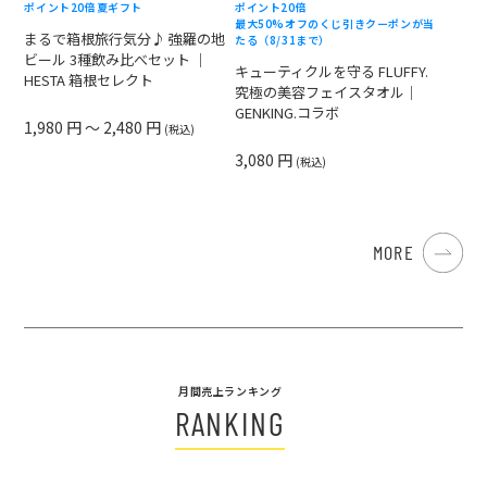
ポイント20倍
夏ギフト
ポイント20倍
最大50%オフのくじ引きクーポンが当
まるで箱根旅行気分♪ 強羅の地
たる（8/31まで）
ビール 3種飲み比べセット ｜
キューティクルを守る FLUFFY.
HESTA 箱根セレクト
究極の美容フェイスタオル｜
GENKING.コラボ
1,980 円 ～ 2,480 円
(税込)
3,080 円
(税込)
MORE
月間売上ランキング
RANKING