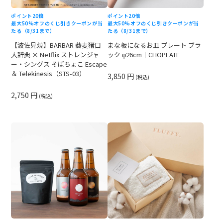
ポイント20倍
ポイント20倍
最大50%オフのくじ引きクーポンが当
最大50%オフのくじ引きクーポンが当
たる（8/31まで）
たる（8/31まで）
【波佐見焼】BARBAR 蕎麦猪口
まな板になるお皿 プレート ブラ
大辞典 × Netflix ストレンジャ
ック φ26cm｜CHOPLATE
ー・シングス そばちょこ Escape
＆ Telekinesis（STS-03）
3,850 円
(税込)
2,750 円
(税込)