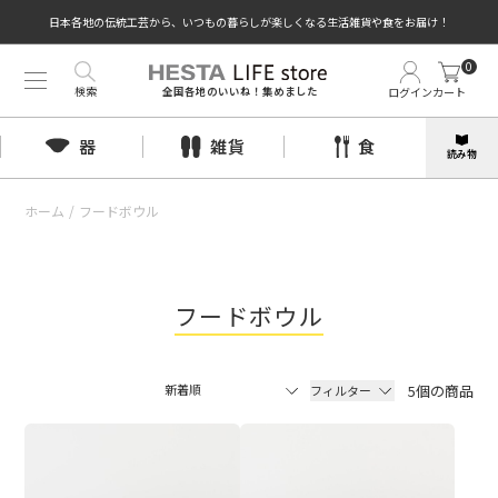
日本各地の伝統工芸から、いつもの暮らしが楽しくなる生活雑貨や食をお届け！
0
検索
ログイン
カート
全国各地のいいね！集めました
器
雑貨
食
読み物
ホーム
/
フードボウル
フードボウル
5個の商品
フィルター