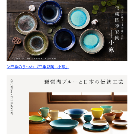
＞四季のうつわ 『四季彩陶 - 小寒』