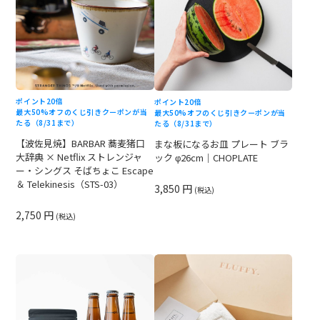
ポイント20倍
ポイント20倍
最大50%オフのくじ引きクーポンが当
最大50%オフのくじ引きクーポンが当
たる（8/31まで）
たる（8/31まで）
【波佐見焼】BARBAR 蕎麦猪口
まな板になるお皿 プレート ブラ
大辞典 × Netflix ストレンジャ
ック φ26cm｜CHOPLATE
ー・シングス そばちょこ Escape
＆ Telekinesis（STS-03）
3,850 円
(税込)
2,750 円
(税込)