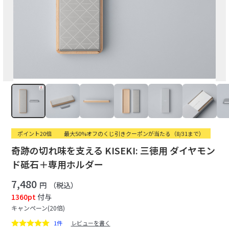
ポイント20倍
最大50%オフのくじ引きクーポンが当たる（8/31まで）
奇跡の切れ味を支える KISEKI: 三徳用 ダイヤモン
ド砥石＋専用ホルダー
7,480
円
（税込）
1360pt
付与
キャンペーン(20倍)
1件
レビューを書く