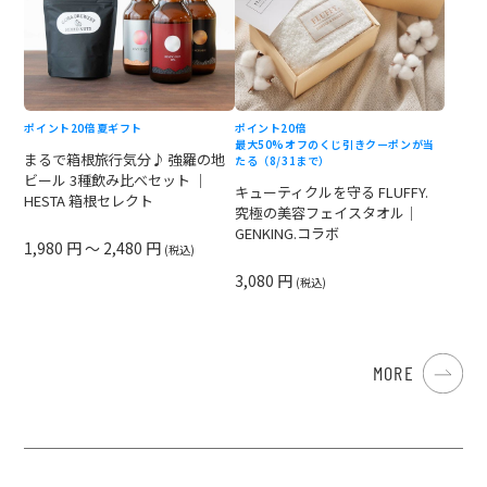
ポイント20倍
夏ギフト
ポイント20倍
最大50%オフのくじ引きクーポンが当
まるで箱根旅行気分♪ 強羅の地
たる（8/31まで）
ビール 3種飲み比べセット ｜
キューティクルを守る FLUFFY.
HESTA 箱根セレクト
究極の美容フェイスタオル｜
GENKING.コラボ
1,980 円 ～ 2,480 円
(税込)
3,080 円
(税込)
MORE