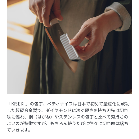
「KISEKI:」の包丁、ペティナイフは日本で初めて量産化に成功
した超硬合金製で、ダイヤモンドに次ぐ硬さを持ち刃先は切れ
味に優れ、鋼（はがね）やステンレスの包丁と⽐べて刃持ちの
よいのが特徴ですが、もちろん使うたびに徐々に切れ味は落ち
ていきます。