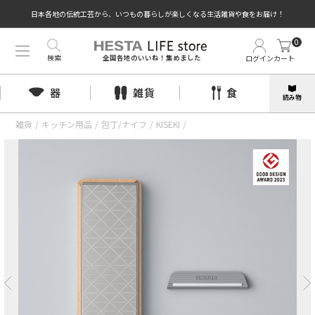
日本各地の伝統工芸から、いつもの暮らしが楽しくなる生活雑貨や食をお届け！
0
検索
ログイン
カート
全国各地のいいね！集めました
器
雑貨
食
読み物
雑貨
/
キッチン用品
/
包丁/ナイフ
/
KISEKI
/