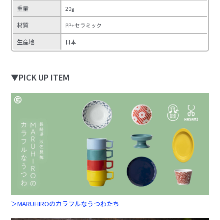
重量
20g
材質
PP+セラミック
生産地
日本
▼PICK UP ITEM
＞MARUHIROのカラフルなうつわたち