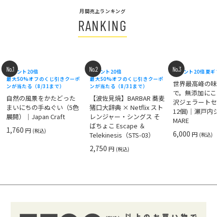
月間売上ランキング
RANKING
No.1
No.2
No.3
ポイント20倍
ポイント20倍
ポイント20倍
夏ギ
最大50%オフのくじ引きクーポ
最大50%オフのくじ引きクーポ
世界最高峰の
ンが当たる（8/31まで）
ンが当たる（8/31まで）
で。無添加にこ
自然の風景をかたどった
【波佐見焼】BARBAR 蕎麦
沢ジェラートセ
まいにちの手ぬぐい（5色
猪口大辞典 × Netflix スト
12個)｜瀬戸
展開）｜Japan Craft
レンジャー・シングス そ
MARE
ばちょこ Escape ＆
1,760
円
(税込)
6,000
円
Telekinesis（STS-03）
(税込)
2,750
円
(税込)