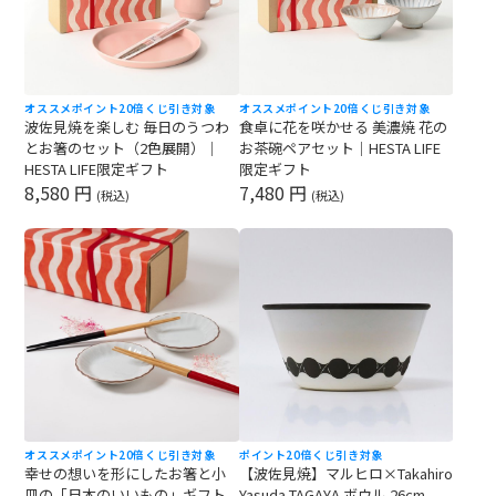
オススメ
ポイント20倍
くじ引き対象
オススメ
ポイント20倍
くじ引き対象
波佐見焼を楽しむ 毎日のうつわ
食卓に花を咲かせる 美濃焼 花の
とお箸のセット（2色展開）｜
お茶碗ペアセット｜HESTA LIFE
HESTA LIFE限定ギフト
限定ギフト
8,580 円
7,480 円
(税込)
(税込)
オススメ
ポイント20倍
くじ引き対象
ポイント20倍
くじ引き対象
幸せの想いを形にしたお箸と小
【波佐見焼】マルヒロ×Takahiro
皿の「日本のいいもの」ギフト
Yasuda TAGAYA ボウル 26cm