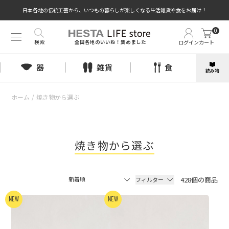
日本各地の伝統工芸から、いつもの暮らしが楽しくなる生活雑貨や食をお届け！
0
検索
ログイン
カート
全国各地のいいね！集めました
器
雑貨
食
読み物
ホーム
/
焼き物から選ぶ
焼き物から選ぶ
428個の商品
フィルター
NEW
NEW