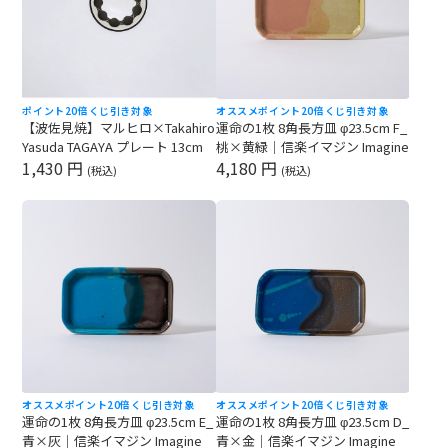
ポイント20倍
くじ引き対象
オススメ
ポイント20倍
くじ引き対象
【波佐見焼】マルヒロ×Takahiro
運命の1枚 8角長方皿 φ23.5cm F_
Yasuda TAGAYA プレート 13cm
桃×黄緑｜信楽イマジン Imagine
1,430 円
4,180 円
(税込)
(税込)
オススメ
ポイント20倍
くじ引き対象
オススメ
ポイント20倍
くじ引き対象
運命の1枚 8角長方皿 φ23.5cm E_
運命の1枚 8角長方皿 φ23.5cm D_
青×灰｜信楽イマジン Imagine
青×金｜信楽イマジン Imagine