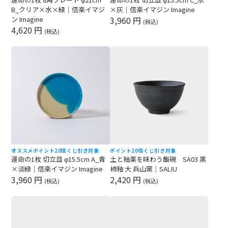
B_クリア×水×緑｜信楽イマジ
×灰｜信楽イマジン Imagine
ン Imagine
3,960 円
(税込)
4,620 円
(税込)
オススメ
ポイント20倍
くじ引き対象
ポイント20倍
くじ引き対象
運命の1枚 切立皿 φ15.5cm A_青
土と釉薬を味わう飯碗 SA03 黒
×淡緑｜信楽イマジン Imagine
柿釉 大 兵山窯｜SALIU
3,960 円
2,420 円
(税込)
(税込)