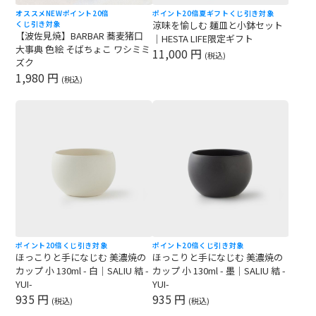
オススメ
NEW
ポイント20倍
ポイント20倍
夏ギフト
くじ引き対象
くじ引き対象
涼味を愉しむ 麺皿と小鉢セット
【波佐見焼】BARBAR 蕎麦猪口
｜HESTA LIFE限定ギフト
大事典 色絵 そばちょこ ワシミミ
11,000 円
(税込)
ズク
1,980 円
(税込)
ポイント20倍
くじ引き対象
ポイント20倍
くじ引き対象
ほっこりと手になじむ 美濃焼の
ほっこりと手になじむ 美濃焼の
カップ 小 130ml - 白｜SALIU 結 -
カップ 小 130ml - 墨｜SALIU 結 -
YUI-
YUI-
935 円
935 円
(税込)
(税込)