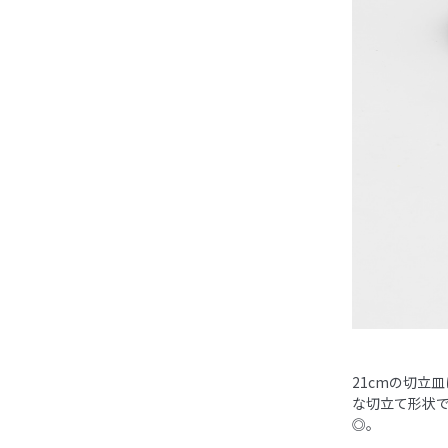
21cmの切立
な切立て形状
◎。