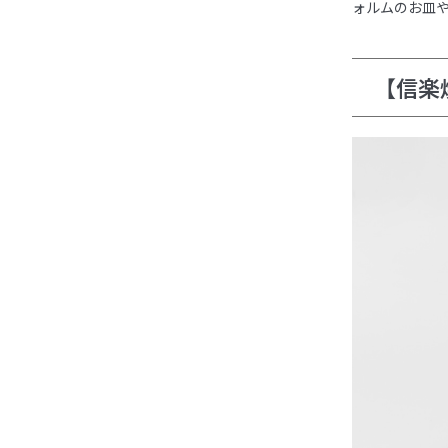
ォルムのお皿
【信楽焼】T