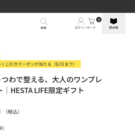
0
ログイン
カート
読み物
検索
のくじ引きクーポンが当たる（8/31まで）
のうつわで整える、大人のワンプレ
｜HESTA LIFE限定ギフト
円
（税込）
倍)