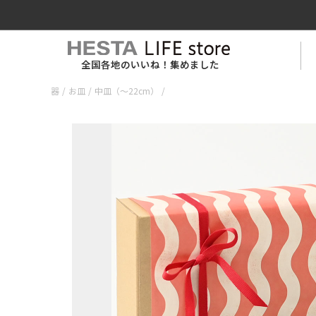
全国各地のいいね！集めました
器
/
お皿
/
中皿（〜22cm）
/