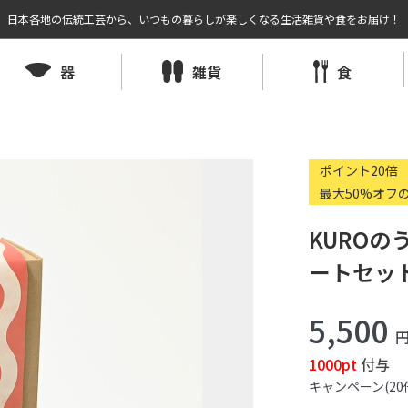
日本各地の伝統工芸から、いつもの暮らしが楽しくなる生活雑貨や食をお届け！
器
雑貨
食
ポイント20倍
最大50%オフ
KURO
ートセット
5,500
1000pt
付与
キャンペーン(20