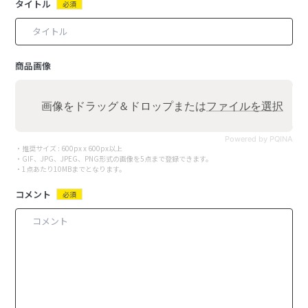
タイトル
必須
商品画像
画像をドラッグ＆ドロップまたは
ファイルを選択
Powered by PQINA
・推奨サイズ : 600px x 600px以上
・GIF、JPG、JPEG、PNG形式の画像を5点まで登録できます。
・1点あたり10MBまでとなります。
コメント
必須