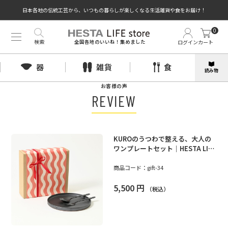
日本各地の伝統工芸から、いつもの暮らしが楽しくなる生活雑貨や食をお届け！
0
検索
ログイン
カート
全国各地のいいね！集めました
器
雑貨
食
読み物
お客様の声
REVIEW
KUROのうつわで整える、大人の
ワンプレートセット｜HESTA LIFE
限定ギフト
商品コード：
gift-34
5,500
円
（税込）