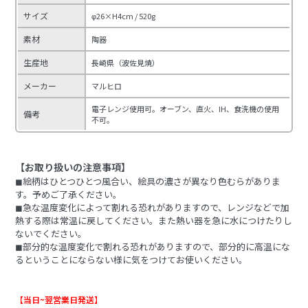
サイズ
φ26×H4cm / 520g
素材
陶器
生産地
長崎県（波佐見焼）
メーカー
マルヒロ
電子レンジ使用可。オーブン、直火、IH、食洗機の使用
備考
不可。
【お取り扱いの注意事項】
◼︎絵柄はひとつひとつ風合い、絵具の濃さが異なり色むらがありま
す。予めご了承ください。
◼︎急な温度変化によって割れる恐れがありますので、レンジなどで加
熱する際は常温に戻してください。また熱い器を急に水につけたりし
ないでください。
◼︎部分的な温度変化で割れる恐れがありますので、部分的に高温にな
るということにならない様に気をつけてお使いください。
【当日~翌営業日発送】