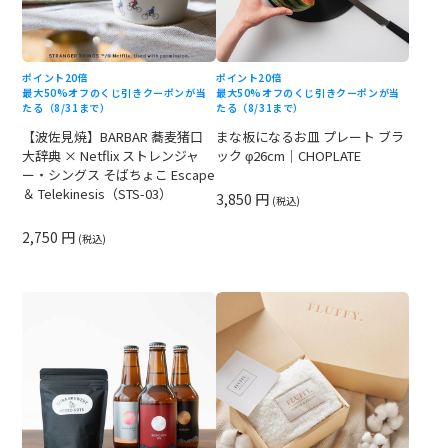
ポイント20倍
ポイント20倍
最大50%オフのくじ引きクーポンが当
最大50%オフのくじ引きクーポンが当
たる（8/31まで）
たる（8/31まで）
【波佐見焼】BARBAR 蕎麦猪口
まな板になるお皿 プレート ブラ
大辞典 × Netflix ストレンジャ
ック φ26cm｜CHOPLATE
ー・シングス そばちょこ Escape
＆ Telekinesis（STS-03）
3,850 円
(税込)
2,750 円
(税込)