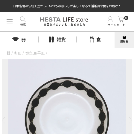
日本各地の伝統工芸から、いつもの暮らしが楽しくなる生活雑貨や食をお届け！
0
検索
ログイン
カート
全国各地のいいね！集めました
器
雑貨
食
読み物
器
/
お皿
/
切立皿/平皿
/