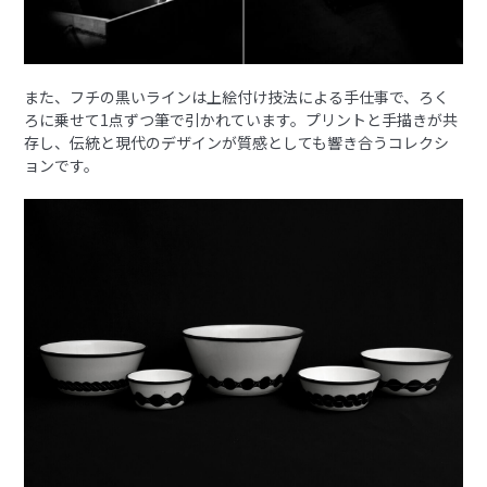
また、フチの黒いラインは上絵付け技法による手仕事で、ろく
ろに乗せて1点ずつ筆で引かれています。プリントと手描きが共
存し、伝統と現代のデザインが質感としても響き合うコレクシ
ョンです。