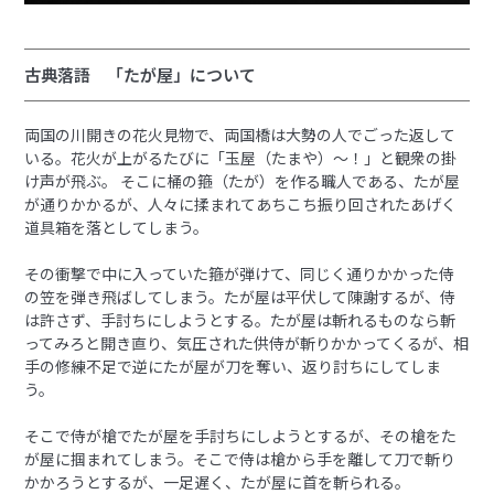
古典落語 「たが屋」について
両国の川開きの花火見物で、両国橋は大勢の人でごった返して
いる。花火が上がるたびに「玉屋（たまや）～！」と観衆の掛
け声が飛ぶ。 そこに桶の箍（たが）を作る職人である、たが屋
が通りかかるが、人々に揉まれてあちこち振り回されたあげく
道具箱を落としてしまう。
その衝撃で中に入っていた箍が弾けて、同じく通りかかった侍
の笠を弾き飛ばしてしまう。たが屋は平伏して陳謝するが、侍
は許さず、手討ちにしようとする。たが屋は斬れるものなら斬
ってみろと開き直り、気圧された供侍が斬りかかってくるが、相
手の修練不足で逆にたが屋が刀を奪い、返り討ちにしてしま
う。
そこで侍が槍でたが屋を手討ちにしようとするが、その槍をた
が屋に掴まれてしまう。そこで侍は槍から手を離して刀で斬り
かかろうとするが、一足遅く、たが屋に首を斬られる。