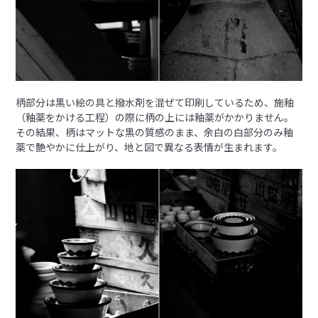
柄部分は黒い絵の具と撥水剤を混ぜて印刷しているため、施釉
（釉薬をかける工程）の際に柄の上には釉薬がかかりません。
その結果、柄はマットな黒の質感のまま、余白の白部分のみ釉
薬で艶やかに仕上がり、地と図で異なる表情が生まれます。