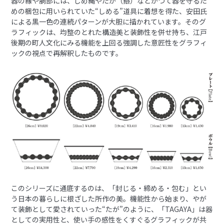
器の縁や胴部には、しめ縄やたが（箍）などかつて器を守るた
めの梱包に用いられていた“しめる”道具に着想を得た、安田氏
による黒一色の連続パターンが大胆に描かれています。そのグ
ラフィックは、均整のとれた構造美と装飾性を併せ持ち、江戸
後期の町人文化にみる機能を上回る強調した意匠性をグラフィ
ックの視点で再解釈したものです。
このシリーズに通底するのは、「封じる・締める・包む」とい
う日本の暮らしに根ざした所作の美。機能性から始まり、やが
て装飾として愛されていった“たが”のように、「TAGAYA」は器
としての実用性と、使い手の感性をくすぐるグラフィックが共