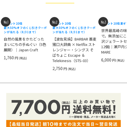
No.1
No.2
No.3
ポイント20倍
ポイント20倍
ポイント20倍
夏ギ
最大50%オフのくじ引きクーポ
最大50%オフのくじ引きクーポ
世界最高峰の
ンが当たる（8/31まで）
ンが当たる（8/31まで）
で。無添加にこ
自然の風景をかたどった
【波佐見焼】BARBAR 蕎麦
沢ジェラートセ
まいにちの手ぬぐい（5色
猪口大辞典 × Netflix スト
12個)｜瀬戸
展開）｜Japan Craft
レンジャー・シングス そ
MARE
ばちょこ Escape ＆
1,760
円
(税込)
6,000
円
Telekinesis（STS-03）
(税込)
2,750
円
(税込)