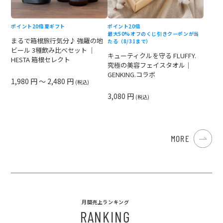
ポイント20倍
夏ギフト
ポイント20倍
最大50%オフのくじ引きクーポンが当
まるで箱根旅行気分♪ 強羅の地
たる（8/31まで）
ビール 3種飲み比べセット ｜
キューティクルを守る FLUFFY.
HESTA 箱根セレクト
究極の美容フェイスタオル｜
GENKING.コラボ
1,980 円 ～ 2,480 円
(税込)
3,080 円
(税込)
MORE
月間売上ランキング
RANKING