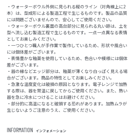
・ウォーターボウル外側に見られる縦のライン（対角線上に2
本）は、型成形による製造工程で生じるものです。製品の品質
には問題ございませんので、安心してご使用ください。
・ウォーターボウル裏面の高台部分に見られる丸い跡は、土を
型へ流し込む製造工程で生じるものです。一点一点異なる表情
としてお楽しみください。
・一つひとつ職人が手作業で製作しているため、形状や風合い
には個体差がございます。
・表情豊かな釉薬を使用しているため、色合いや模様には個体
差がございます。
・器の縁などエッジ部分は、釉薬が薄くなり白っぽく見える場
合がございます。商品の特性としてお楽しみください。
・急激な温度変化は破損の原因となります。電子レンジで加熱
する際は、器を常温に戻してからご使用ください。また、熱い
器を急に冷水につけることはお避けください。
・部分的に高温になると破損する恐れがあります。加熱ムラが
生じないようご注意のうえ、ご使用ください。
INFORMATION
インフォメーション