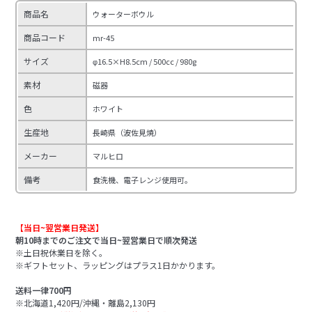
商品名
ウォーターボウル
商品コード
mr-45
サイズ
φ16.5×H8.5cm / 500cc / 980g
素材
磁器
色
ホワイト
生産地
長崎県（波佐見焼）
メーカー
マルヒロ
備考
食洗機、電子レンジ使用可。
【当日~翌営業日発送】
朝10時までのご注文で当日~翌営業日で順次発送
※土日祝休業日を除く。
※ギフトセット、ラッピングはプラス1日かかります。
送料一律700円
※北海道1,420円/沖縄・離島2,130円