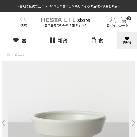
日本各地の伝統工芸から、いつもの暮らしが楽しくなる生活雑貨や食をお届け！
0
検索
ログイン
カート
全国各地のいいね！集めました
器
雑貨
食
読み物
器
/
お皿
/