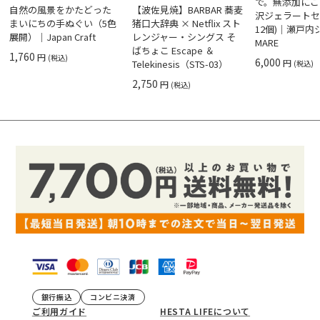
で。無添加にこ
自然の風景をかたどった
【波佐見焼】BARBAR 蕎麦
沢ジェラートセ
まいにちの手ぬぐい（5色
猪口大辞典 × Netflix スト
12個)｜瀬戸
展開）｜Japan Craft
レンジャー・シングス そ
MARE
ばちょこ Escape ＆
1,760
円
(税込)
6,000
円
Telekinesis（STS-03）
(税込)
2,750
円
(税込)
銀行振込
コンビニ決済
ご利用ガイド
HESTA LIFEについて