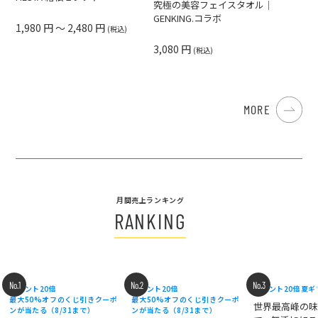
究極の美容フェイスタオル｜
GENKING.コラボ
1,980 円 ～ 2,480 円
(税込)
3,080 円
(税込)
MORE
月間売上ランキング
RANKING
No.1
No.2
No.3
ポイント20倍
ポイント20倍
ポイント20倍
夏ギ
最大50%オフのくじ引きクーポ
最大50%オフのくじ引きクーポ
世界最高峰の
ンが当たる（8/31まで）
ンが当たる（8/31まで）