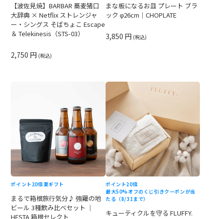
【波佐見焼】BARBAR 蕎麦猪口
まな板になるお皿 プレート ブラ
大辞典 × Netflix ストレンジャ
ック φ26cm｜CHOPLATE
ー・シングス そばちょこ Escape
＆ Telekinesis（STS-03）
3,850 円
(税込)
2,750 円
(税込)
ポイント20倍
夏ギフト
ポイント20倍
最大50%オフのくじ引きクーポンが当
まるで箱根旅行気分♪ 強羅の地
たる（8/31まで）
ビール 3種飲み比べセット ｜
キューティクルを守る FLUFFY.
HESTA 箱根セレクト