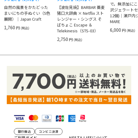
で。無添加にこ
自然の風景をかたどった
【波佐見焼】BARBAR 蕎麦
沢ジェラートセ
まいにちの手ぬぐい（5色
猪口大辞典 × Netflix スト
12個)｜瀬戸
展開）｜Japan Craft
レンジャー・シングス そ
MARE
ばちょこ Escape ＆
1,760
円
(税込)
6,000
円
Telekinesis（STS-03）
(税込)
2,750
円
(税込)
銀行振込
コンビニ決済
ご利用ガイド
HESTA LIFEについて