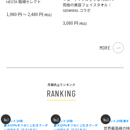
HESTA 箱根セレクト
究極の美容フェイスタオル｜
GENKING.コラボ
1,980 円 ～ 2,480 円
(税込)
3,080 円
(税込)
MORE
月間売上ランキング
RANKING
No.1
No.2
No.3
ポイント20倍
ポイント20倍
ポイント20倍
夏ギ
最大50%オフのくじ引きクーポ
最大50%オフのくじ引きクーポ
世界最高峰の
ンが当たる（8/31まで）
ンが当たる（8/31まで）