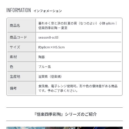
INFORMATION
インフォメーション
暮れゆく空と涼の刻 夏の宵（なつのよい）小鉢 φ8cm｜
商品名
信楽四季彩陶 －夏至
商品コード
season8-sc03
サイズ
約φ8cm×H5.5cm
素材
陶器
色
ブルー系
生産地
滋賀県（信楽焼）
食洗機、電子レンジ使用可。形や色の個体差がある商品
備考
です。予めご了承ください。
『信楽四季彩陶』シリーズのご紹介