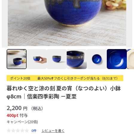
ポイント20倍
最大50%オフのくじ引きクーポンが当たる（8/31まで）
暮れゆく空と涼の刻 夏の宵（なつのよい）小鉢
φ8cm｜信楽四季彩陶 －夏至
2,200
円
（税込）
400pt
付与
キャンペーン(20倍)
0件
レビューを書く