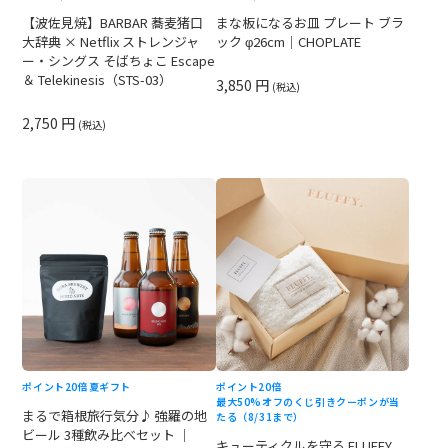
【波佐見焼】BARBAR 蕎麦猪口
まな板になるお皿 プレート ブラ
大辞典 × Netflix ストレンジャ
ック φ26cm｜CHOPLATE
ー・シングス そばちょこ Escape
＆ Telekinesis（STS-03）
3,850 円
(税込)
2,750 円
(税込)
ポイント20倍
夏ギフト
ポイント20倍
最大50%オフのくじ引きクーポンが当
まるで箱根旅行気分♪ 強羅の地
たる（8/31まで）
ビール 3種飲み比べセット ｜
キューティクルを守る FLUFFY.