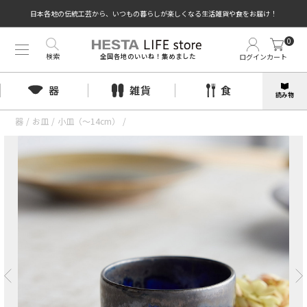
日本各地の伝統工芸から、いつもの暮らしが楽しくなる生活雑貨や食をお届け！
0
検索
ログイン
カート
全国各地のいいね！集めました
器
雑貨
食
読み物
器
/
お皿
/
小皿（〜14cm）
/