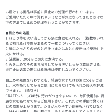
お届けする商品は事前に目止めの処理が行われています。
ご愛用いただく中で汚れやシミなどが気になってきたときは以
下の方法で目止めの処理を行うことができます。
◼︎目止めの処置
1. ほこり等を洗い流してから鍋に食器を入れる。（複数枚いれ
ると割れる可能性があるので一枚づつ行ってください）
2. 鍋にたっぷりの米のとぎ汁（または水と小麦粉or片栗粉）を
火にかける。
3. 沸騰後、20分ほど弱火に煮沸する。
4. 火を止めてそのまま冷ましてから洗いしっかり乾燥させる。
※目止め処置の際には食洗機は使用しないでください。
目止めの処置を行わずとも、綺麗な水またはお湯に5分ほど浸
し、水を吸わせてからご使用になるだけでも汚れの侵入を軽減
できます。（湯引き）
CRAZEシリーズは特に汚れがつきやすいので、毎回使用前に綺
麗な水を吸わせてからご使用下さい。これだけの手間で驚くほ
どの効果が上がります。シミが入りやすい食器も汚れではなく
「味わいが増し、趣に繋がる」そんな変化をしてくれるように