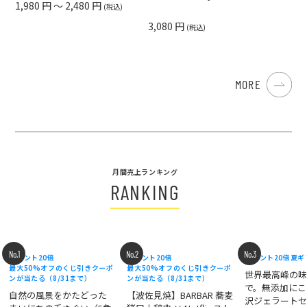
1,980 円 ～ 2,480 円
(税込)
3,080 円
(税込)
MORE
月間売上ランキング
RANKING
No.1
No.2
No.3
ポイント20倍
ポイント20倍
ポイント20倍
夏ギ
最大50%オフのくじ引きクーポ
最大50%オフのくじ引きクーポ
世界最高峰の
ンが当たる（8/31まで）
ンが当たる（8/31まで）
で。無添加にこ
自然の風景をかたどった
【波佐見焼】BARBAR 蕎麦
沢ジェラートセ