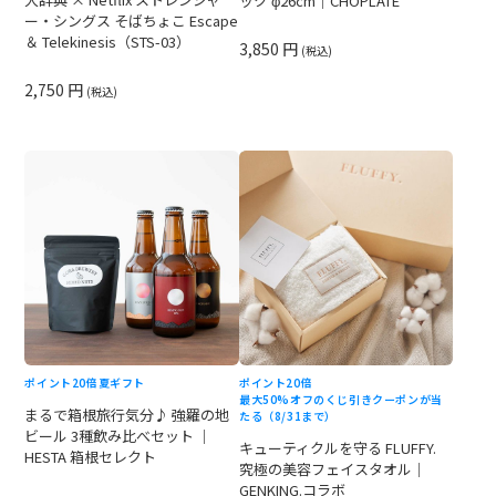
ック φ26cm｜CHOPLATE
ー・シングス そばちょこ Escape
＆ Telekinesis（STS-03）
3,850 円
(税込)
2,750 円
(税込)
ポイント20倍
夏ギフト
ポイント20倍
最大50%オフのくじ引きクーポンが当
まるで箱根旅行気分♪ 強羅の地
たる（8/31まで）
ビール 3種飲み比べセット ｜
キューティクルを守る FLUFFY.
HESTA 箱根セレクト
究極の美容フェイスタオル｜
GENKING.コラボ