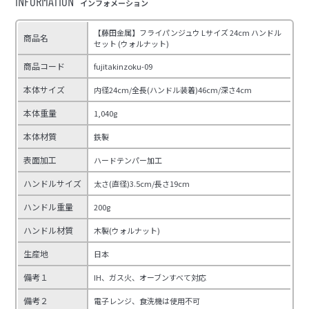
INFORMATION
インフォメーション
【藤田金属】フライパンジュウ Lサイズ 24cm ハンドル
商品名
セット (ウォルナット)
商品コード
fujitakinzoku-09
本体サイズ
内径24cm/全長(ハンドル装着)46cm/深さ4cm
本体重量
1,040g
本体材質
鉄製
表面加工
ハードテンパー加工
ハンドルサイズ
太さ(直径)3.5cm/長さ19cm
ハンドル重量
200g
ハンドル材質
木製(ウォルナット)
生産地
日本
備考１
IH、ガス火、オーブンすべて対応
備考２
電子レンジ、食洗機は使用不可