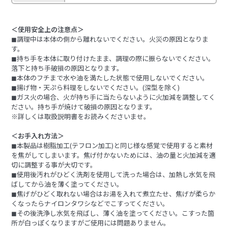
＜使用安全上の注意点＞
◼︎調理中は本体の側から離れないでください。火災の原因となりま
す。
◼︎持ち手を本体に取り付けたまま、調理の際に振らないでください。
落下と持ち手破損の原因となります。
◼︎本体のフチまで水や油を満たした状態で使用しないでください。
◼︎揚げ物・天ぷら料理をしないでください。(深型を除く)
◼︎ガス火の場合、火が持ち手に当たらないように火加減を調整してく
ださい。持ち手が焼けて破損の原因となります。
※詳しくは取扱説明書をお読みくださいませ。
＜お手入れ方法＞
◼︎本製品は樹脂加工(テフロン加工)と同じ様な感覚で使用すると素材
を焦がしてしまいます。焦げ付かないためには、油の量と火加減を適
切に調整する事が大切です。
◼︎使用後汚れがひどく洗剤を使用して洗った場合は、加熱し水気を飛
ばしてから油を薄く塗ってください。
◼︎焦げがひどく取れない場合はお湯を入れて煮立たせ、焦げが柔らか
くなったらナイロンタワシなどでこすってください。
◼︎その後洗浄し水気を飛ばし、薄く油を塗ってください。こすった箇
所が白っぽくなりますがご使用には問題ありません。