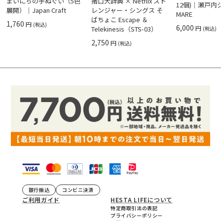
まいにちの手ぬぐい（5色
猪口大辞典 × Netflix スト
12個)｜瀬戸
展開）｜Japan Craft
レンジャー・シングス そ
MARE
ばちょこ Escape ＆
1,760
円
(税込)
6,000
円
Telekinesis（STS-03）
(税込)
2,750
円
(税込)
銀行振込
コンビニ決済
ご利用ガイド
HESTA LIFEについて
特定商取引法の表記
プライバシーポリシー