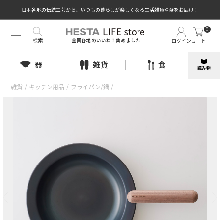
日本各地の伝統工芸から、いつもの暮らしが楽しくなる生活雑貨や食をお届け！
0
検索
ログイン
カート
全国各地のいいね！集めました
器
雑貨
食
読み物
雑貨
/
キッチン用品
/
フライパン/鍋
/