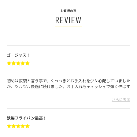
お客様の声
REVIEW
ゴージャス！
初めは鉄製と言う事で、くっつきとお手入れを少々心配していました
が、ツルツル快適に焼けました。お手入れもティッシュで薄く伸ばす
だけで案外簡単です。取っ手が外れますのでそのまま食卓に出せて、
パエリアを作りましたがゴージャスに見えました。大変満足していま
さらに表示
す。
ミッチー さん
2024.06.11
鉄製フライパン最高！