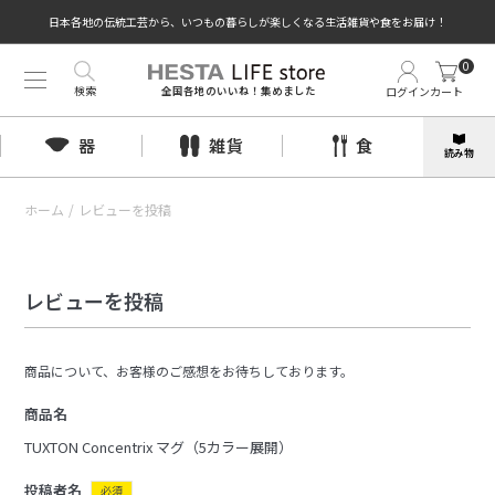
日本各地の伝統工芸から、いつもの暮らしが楽しくなる生活雑貨や食をお届け！
0
検索
ログイン
カート
全国各地のいいね！集めました
器
雑貨
食
読み物
ホーム
/
レビューを投稿
レビューを投稿
商品について、お客様のご感想をお待ちしております。
商品名
TUXTON Concentrix マグ（5カラー展開）
投稿者名
必須