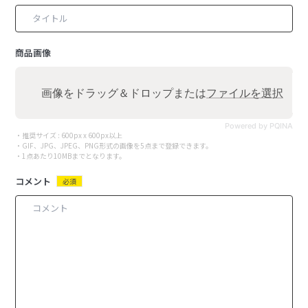
商品画像
画像をドラッグ＆ドロップまたは
ファイルを選択
Powered by PQINA
・推奨サイズ : 600px x 600px以上
・GIF、JPG、JPEG、PNG形式の画像を5点まで登録できます。
・1点あたり10MBまでとなります。
コメント
必須