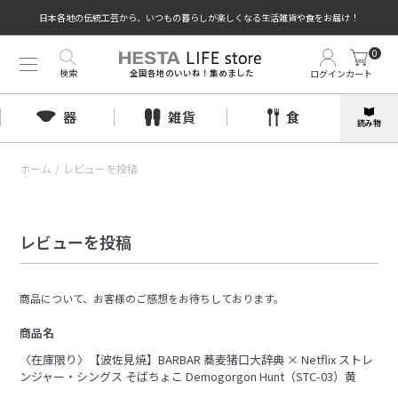
日本各地の伝統工芸から、いつもの暮らしが楽しくなる生活雑貨や食をお届け！
0
検索
ログイン
カート
全国各地のいいね！集めました
器
雑貨
食
読み物
ホーム
/
レビューを投稿
レビューを投稿
商品について、お客様のご感想をお待ちしております。
商品名
〈在庫限り〉【波佐見焼】BARBAR 蕎麦猪口大辞典 × Netflix ストレ
ンジャー・シングス そばちょこ Demogorgon Hunt（STC-03）黄