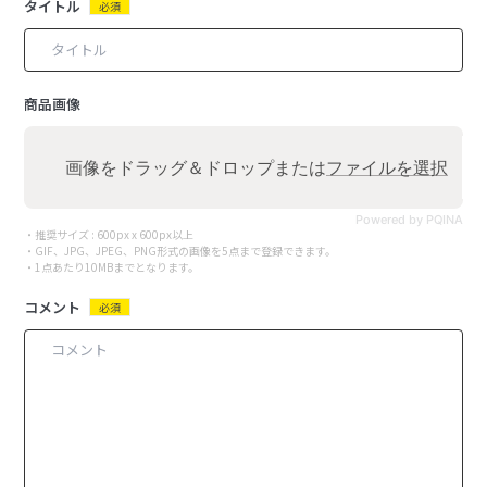
タイトル
必須
商品画像
画像をドラッグ＆ドロップまたは
ファイルを選択
Powered by PQINA
・推奨サイズ : 600px x 600px以上
・GIF、JPG、JPEG、PNG形式の画像を5点まで登録できます。
・1点あたり10MBまでとなります。
コメント
必須