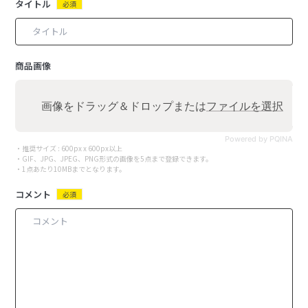
タイトル
必須
商品画像
画像をドラッグ＆ドロップまたは
ファイルを選択
Powered by PQINA
・推奨サイズ : 600px x 600px以上
・GIF、JPG、JPEG、PNG形式の画像を5点まで登録できます。
・1点あたり10MBまでとなります。
コメント
必須