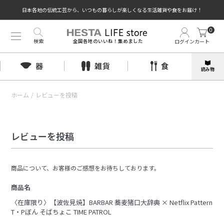
日本各地の伝統工芸から、いつもの暮らしが楽しくなる生活雑貨や食をお届け！
0
検索
ログイン
カート
全国各地のいいね！集めました
器
雑貨
食
読み物
ホーム
/
レビューを投稿
レビューを投稿
商品について、お客様のご感想をお待ちしております。
商品名
〈在庫限り〉【波佐見焼】BARBAR 蕎麦猪口大辞典 × Netflix Pattern
T・Pぼん そばちょこ TIME PATROL