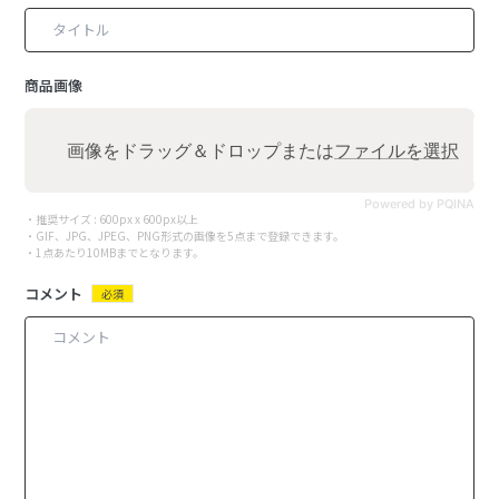
商品画像
画像をドラッグ＆ドロップまたは
ファイルを選択
Powered by PQINA
・推奨サイズ : 600px x 600px以上
・GIF、JPG、JPEG、PNG形式の画像を5点まで登録できます。
・1点あたり10MBまでとなります。
コメント
必須