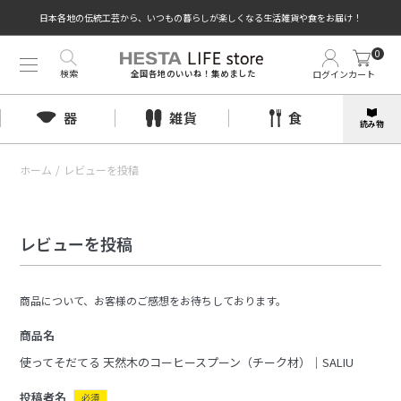
日本各地の伝統工芸から、いつもの暮らしが楽しくなる生活雑貨や食をお届け！
0
検索
ログイン
カート
全国各地のいいね！集めました
器
雑貨
食
読み物
ホーム
/
レビューを投稿
レビューを投稿
商品について、お客様のご感想をお待ちしております。
商品名
使ってそだてる 天然木のコーヒースプーン（チーク材）｜SALIU
投稿者名
必須