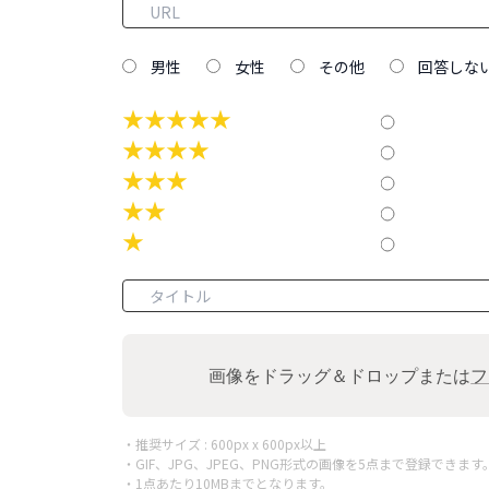
男性
女性
その他
回答しな
★★★★★
★★★★
★★★
★★
★
画像をドラッグ＆ドロップまたは
フ
・推奨サイズ : 600px x 600px以上
・GIF、JPG、JPEG、PNG形式の画像を5点まで登録できます
・1点あたり10MBまでとなります。