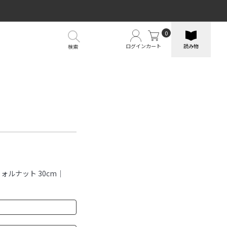
0
ログイン
カート
読み物
検索
ルナット 30cm｜