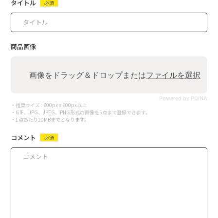
タイトル
必須
商品画像
画像をドラッグ＆ドロップまたは
ファイルを選択
Powered by PQINA
・推奨サイズ : 600px x 600px以上
・GIF、JPG、JPEG、PNG形式の画像を5点まで登録できます。
・1点あたり10MBまでとなります。
コメント
必須