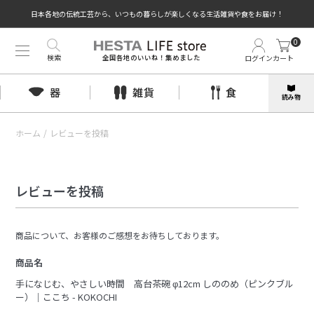
日本各地の伝統工芸から、いつもの暮らしが楽しくなる生活雑貨や食をお届け！
0
検索
ログイン
カート
全国各地のいいね！集めました
器
雑貨
食
読み物
ホーム
/
レビューを投稿
レビューを投稿
商品について、お客様のご感想をお待ちしております。
商品名
手になじむ、やさしい時間 高台茶碗 φ12cm しののめ（ピンクブル
ー）｜ここち - KOKOCHI