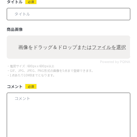
タイトル
必須
商品画像
画像をドラッグ＆ドロップまたは
ファイルを選択
Powered by PQINA
・推奨サイズ : 600px x 600px以上
・GIF、JPG、JPEG、PNG形式の画像を5点まで登録できます。
・1点あたり10MBまでとなります。
コメント
必須