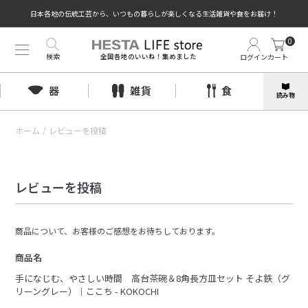
日本各地の伝統工芸から、いつもの暮らしが楽しくなる生活雑貨や食をお届け！
0
検索
ログイン
カート
全国各地のいいね！集めました
器
雑貨
食
読み物
ホーム
/
レビューを投稿
レビューを投稿
商品について、お客様のご感想をお待ちしております。
商品名
手になじむ、やさしい時間 高台茶碗＆8角長方皿セット そよ鉄（グ
リーングレー）｜ここち - KOKOCHI