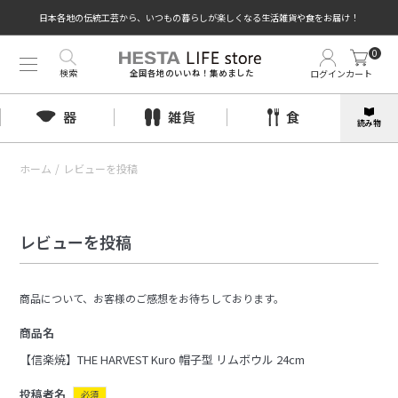
日本各地の伝統工芸から、いつもの暮らしが楽しくなる生活雑貨や食をお届け！
0
検索
ログイン
カート
全国各地のいいね！集めました
器
雑貨
食
読み物
ホーム
/
レビューを投稿
レビューを投稿
商品について、お客様のご感想をお待ちしております。
商品名
【信楽焼】THE HARVEST Kuro 帽子型 リムボウル 24cm
投稿者名
必須