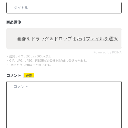
商品画像
画像をドラッグ＆ドロップまたは
ファイルを選択
Powered by PQINA
・推奨サイズ : 600px x 600px以上
・GIF、JPG、JPEG、PNG形式の画像を5点まで登録できます。
・1点あたり10MBまでとなります。
コメント
必須