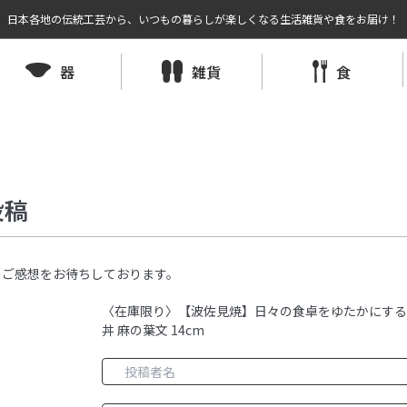
日本各地の伝統工芸から、いつもの暮らしが楽しくなる生活雑貨や食をお届け！
器
雑貨
食
投稿
のご感想をお待ちしております。
〈在庫限り〉【波佐見焼】日々の食卓をゆたかにする『
丼 麻の葉文 14cm