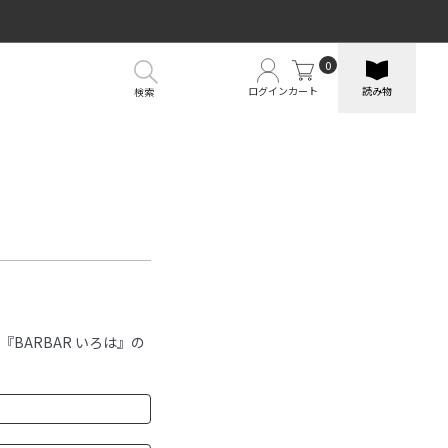
0
ログイン
カート
読み物
検索
BARBAR いろは』の