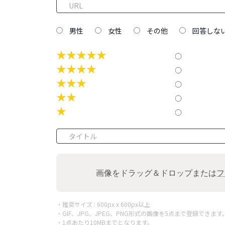
男性
女性
その他
回答しな
★★★★★
★★★★
★★★
★★
★
画像をドラッグ＆ドロップまたは
フ
・推奨サイズ : 600px x 600px以上
・GIF、JPG、JPEG、PNG形式の画像を5点まで登録できます
・1点あたり10MBまでとなります。