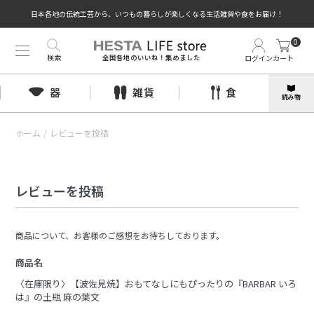
日本各地の伝統工芸から、いつもの暮らしが楽しくなる生活雑貨や食をお届け！
0
検索
ログイン
カート
全国各地のいいね！集めました
器
雑貨
食
読み物
ホーム
/
レビューを投稿
レビューを投稿
商品について、お客様のご感想をお待ちしております。
商品名
〈在庫限り〉【波佐見焼】おもてなしにもぴったりの『BARBAR いろ
は』の土瓶 麻の葉文