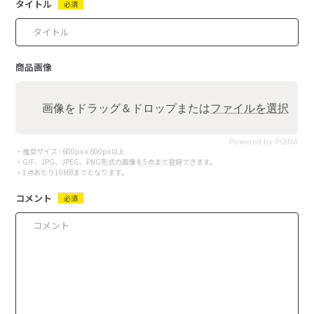
タイトル
必須
商品画像
画像をドラッグ＆ドロップまたは
ファイルを選択
Powered by PQINA
・推奨サイズ : 600px x 600px以上
・GIF、JPG、JPEG、PNG形式の画像を5点まで登録できます。
・1点あたり10MBまでとなります。
コメント
必須