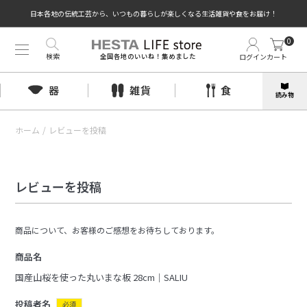
日本各地の伝統工芸から、いつもの暮らしが楽しくなる生活雑貨や食をお届け！
0
検索
ログイン
カート
全国各地のいいね！集めました
器
雑貨
食
読み物
ホーム
/
レビューを投稿
レビューを投稿
商品について、お客様のご感想をお待ちしております。
商品名
国産山桜を使った丸いまな板 28cm｜SALIU
投稿者名
必須