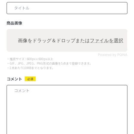
商品画像
画像をドラッグ＆ドロップまたは
ファイルを選択
Powered by PQINA
・推奨サイズ : 600px x 600px以上
・GIF、JPG、JPEG、PNG形式の画像を5点まで登録できます。
・1点あたり10MBまでとなります。
コメント
必須