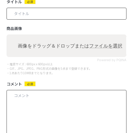
タイトル
必須
商品画像
画像をドラッグ＆ドロップまたは
ファイルを選択
Powered by PQINA
・推奨サイズ : 600px x 600px以上
・GIF、JPG、JPEG、PNG形式の画像を5点まで登録できます。
・1点あたり10MBまでとなります。
コメント
必須