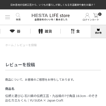
日本各地の伝統工芸から、いつもの暮らしが楽しくなる生活雑貨や食をお届け！
0
検索
ログイン
カート
全国各地のいいね！集めました
器
雑貨
食
読み物
ホーム
/
レビューを投稿
レビューを投稿
商品について、お客様のご感想をお待ちしております。
商品名
伝統と遊び心 石川県の伝統工芸・九谷焼の7寸角皿 18.3cm - のぞき
込むカエルくん｜YU SUDA × Japan Craft