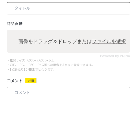
商品画像
画像をドラッグ＆ドロップまたは
ファイルを選択
Powered by PQINA
・推奨サイズ : 600px x 600px以上
・GIF、JPG、JPEG、PNG形式の画像を5点まで登録できます。
・1点あたり10MBまでとなります。
コメント
必須