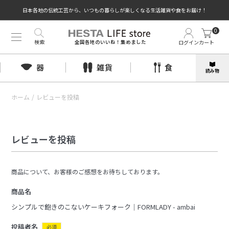
日本各地の伝統工芸から、いつもの暮らしが楽しくなる生活雑貨や食をお届け！
0
検索
ログイン
カート
全国各地のいいね！集めました
器
雑貨
食
読み物
ホーム
/
レビューを投稿
レビューを投稿
商品について、お客様のご感想をお待ちしております。
商品名
シンプルで飽きのこないケーキフォーク｜FORMLADY - ambai
投稿者名
必須