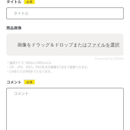
タイトル
必須
商品画像
画像をドラッグ＆ドロップまたは
ファイルを選択
Powered by PQINA
・推奨サイズ : 600px x 600px以上
・GIF、JPG、JPEG、PNG形式の画像を5点まで登録できます。
・1点あたり10MBまでとなります。
コメント
必須