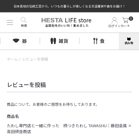
日本各地の伝統工芸から、いつもの暮らしが楽しくなる生活雑貨や食をお届け！
0
検索
ログイン
カート
全国各地のいいね！集めました
器
雑貨
食
読み物
ホーム
/
レビューを投稿
レビューを投稿
商品について、お客様のご感想をお待ちしております。
商品名
たわし専門店と一緒に作った 柄つきたわし TAWASHU｜藤田金属 ×
高田耕造商店