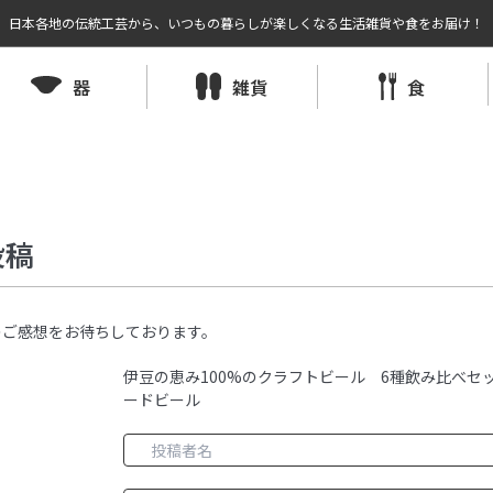
日本各地の伝統工芸から、いつもの暮らしが楽しくなる生活雑貨や食をお届け！
器
雑貨
食
投稿
のご感想をお待ちしております。
伊豆の恵み100%のクラフトビール 6種飲み比べセッ
ードビール