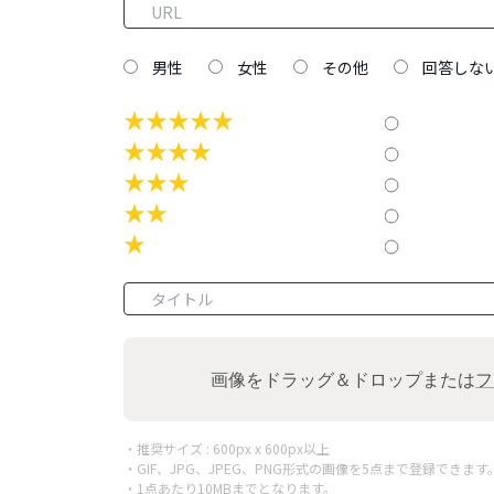
男性
女性
その他
回答しな
★★★★★
★★★★
★★★
★★
★
画像をドラッグ＆ドロップまたは
フ
・推奨サイズ : 600px x 600px以上
・GIF、JPG、JPEG、PNG形式の画像を5点まで登録できます
・1点あたり10MBまでとなります。