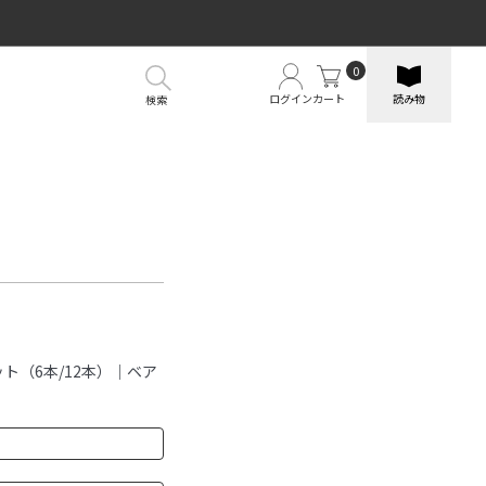
0
ログイン
カート
読み物
検索
ト（6本/12本）｜ベア