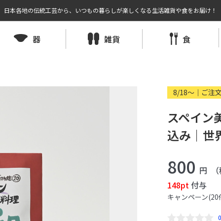
日本各地の伝統工芸から、いつもの暮らしが楽しくなる生活雑貨や食をお届け！
器
雑貨
食
8/18〜｜ご注
スペイン
込み｜世
800
円
（
148pt
付与
キャンペーン(20