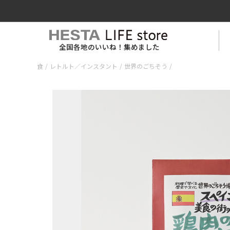
全国各地のいいね！集めました
食
/
レトルト／インスタント
/
世界のごちそう
/