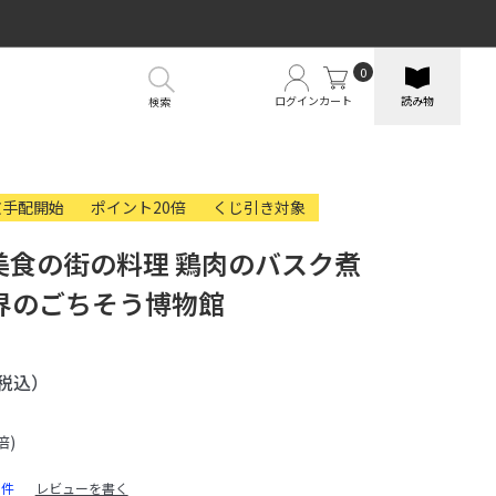
0
ログイン
カート
読み物
検索
文手配開始
ポイント20倍
くじ引き対象
美食の街の料理 鶏肉のバスク煮
界のごちそう博物館
税込）
倍)
0件
レビューを書く