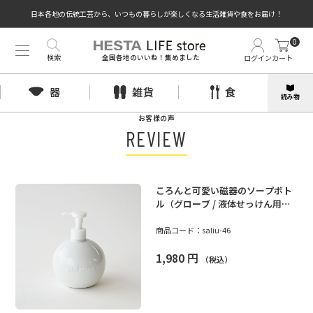
日本各地の伝統工芸から、いつもの暮らしが楽しくなる生活雑貨や食をお届け！
0
検索
ログイン
カート
全国各地のいいね！集めました
器
雑貨
食
読み物
お客様の声
REVIEW
ころんと可愛い磁器のソープボト
ル（グローブ / 液体せっけん用）
350ml ｜SALIU
商品コード：
saliu-46
1,980
円
（税込）