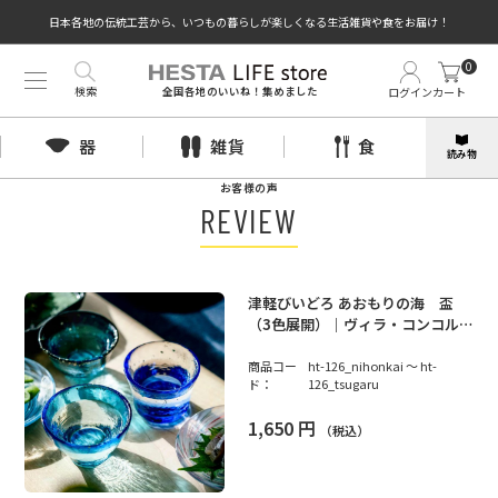
日本各地の伝統工芸から、いつもの暮らしが楽しくなる生活雑貨や食をお届け！
0
検索
ログイン
カート
全国各地のいいね！集めました
器
雑貨
食
読み物
お客様の声
REVIEW
津軽びいどろ あおもりの海 盃
（3色展開）｜ヴィラ・コンコルデ
ィアセレクト
商品コー
ht-126_nihonkai ～ ht-
ド：
126_tsugaru
1,650
円
（税込）