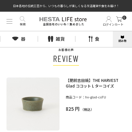
日本各地の伝統工芸から、いつもの暮らしが楽しくなる生活雑貨や食をお届け！
0
検索
ログイン
カート
全国各地のいいね！集めました
器
雑貨
食
読み物
お客様の声
REVIEW
【肥前吉田焼】THE HARVEST
Glad ココット L ターコイズ
商品コード：
hv-glad-coTU
825
円
（税込）