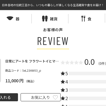
日本各地の伝統工芸から、いつもの暮らしが楽しくなる生活雑貨や食をお届け！
器
雑貨
食
お客様の声
REVIEW
0.0
日常にアートを フラワートイとマグ
（0件
カップセット（ピンク×ホワイト）
商品コード：
5eL23AW03_p
｜5eL × Daily Collection
5
11,000
円
4
（税込）
3
入れる
お気に入り
2