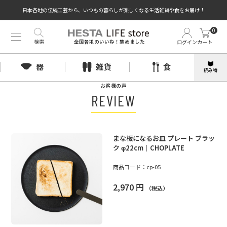
日本各地の伝統工芸から、いつもの暮らしが楽しくなる生活雑貨や食をお届け！
0
検索
ログイン
カート
全国各地のいいね！集めました
器
雑貨
食
読み物
お客様の声
REVIEW
まな板になるお皿 プレート ブラッ
ク φ22cm｜CHOPLATE
商品コード：
cp-05
2,970
円
（税込）