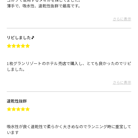
薄手で、吸水性、速乾性抜群で最高です。
いいもの見つけました。
さらに表示
とめいとぅ さん
2024.10.30
リピしました🎵
1枚グランリゾートのホテル売店で購入し、とても良かったのでリピ
しました。
私にとって求めていた最高の1枚です。
さらに表示
まいどさん さん
2024.09.13
速乾性抜群
吸水性が良く速乾性で柔らかく大きめなのでランニング時に重宝して
います