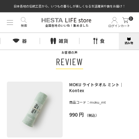
日本各地の伝統工芸から、いつもの暮らしが楽しくなる生活雑貨や食をお届け！
0
検索
ログイン
カート
全国各地のいいね！集めました
器
雑貨
食
読み物
お客様の声
REVIEW
MOKU ライトタオル ミント｜
Kontex
商品コード：
moku_mt
990
円
（税込）