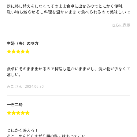
器に移し替えをしなくてそのまま食卓に出せるのでとにかく便利。
洗い物も減らせるし料理を温かいままで食べられるので美味しいで
す。
子供もすすんで料理するようになりました。
さらに表示
うえの さん
2024.07.01
主婦（夫）の味方
食卓にそのまま出せるので料理も温かいままだし、洗い物が少なくて
嬉しい。
みこ さん
2024.06.30
一石二鳥
とにかく映える！
あと、めんどくさがり屋の私にはもってこい。