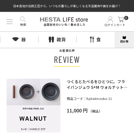
日本各地の伝統工芸から、いつもの暮らしが楽しくなる生活雑貨や食をお届け！
0
検索
ログイン
カート
全国各地のいいね！集めました
器
雑貨
食
読み物
お客様の声
REVIEW
つくるとたべるをひとつに。フラ
イパンジュウ S+M ウォルナット｜
藤田金属
商品コード：
fujitakinzoku-11
11,000
円
（税込）