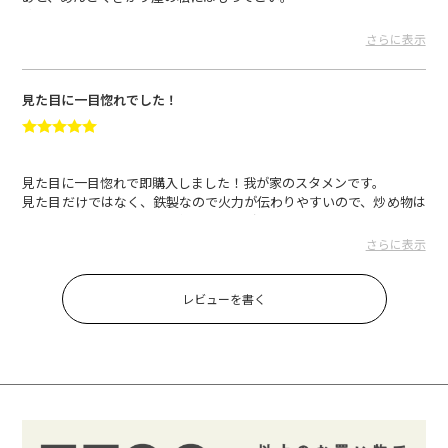
洗い物も減って妻も喜んでます。
なんならそのままオシャレなお皿としても使用可能です！
さらに表示
YUJI.T さん
2024.05.31
見た目に一目惚れでした！
見た目に一目惚れで即購入しました！我が家のスタメンです。
見た目だけではなく、鉄製なので火力が伝わりやすいので、炒め物は
シャッキと揚げ物は最高の状態に仕上がります！
キャンプにも使える点も大大大満足です！
さらに表示
河野祥治 さん
2024.05.24
レビューを書く