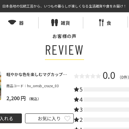
日本各地の伝統工芸から、いつもの暮らしが楽しくなる生活雑貨や食をお届け！
器
雑貨
食
お客様の声
REVIEW
0.0
軽やかな色を楽しむマグカップ
（0件
250ml（イエロー）｜THE HARVEST
商品コード：
hv_omsb_craze_03
コラボ - CRAZE（クレイズ）
5
2,200
円
4
（税込）
3
入れる
お気に入り
2