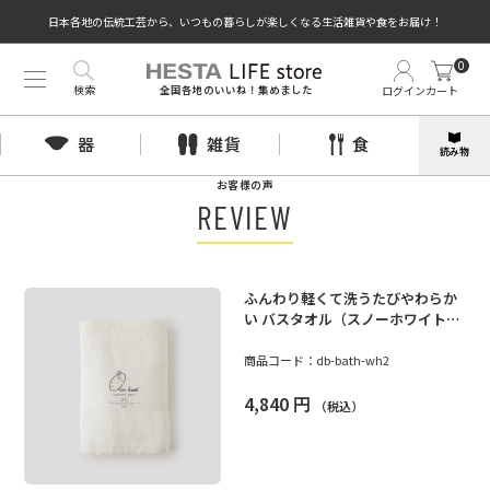
日本各地の伝統工芸から、いつもの暮らしが楽しくなる生活雑貨や食をお届け！
0
検索
ログイン
カート
全国各地のいいね！集めました
器
雑貨
食
読み物
お客様の声
REVIEW
ふんわり軽くて洗うたびやわらか
い バスタオル（スノーホワイト）
｜エアーかおる DADDY BOY
商品コード：
db-bath-wh2
4,840
円
（税込）