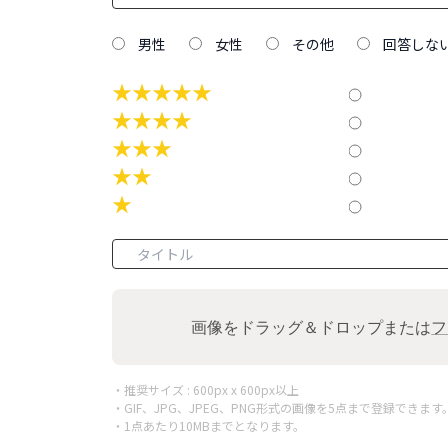
男性
女性
その他
回答しな
★★★★★
★★★★
★★★
★★
★
画像をドラッグ＆ドロップまたは
フ
・推奨サイズ : 600px x 600px以上
・GIF、JPG、JPEG、PNG形式の画像を5点まで登録できます
・1点あたり10MBまでとなります。