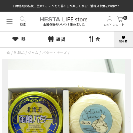
日本各地の伝統工芸から、いつもの暮らしが楽しくなる生活雑貨や食をお届け！
0
検索
ログイン
カート
全国各地のいいね！集めました
器
雑貨
食
読み物
食
/
乳製品 / ジャム
/
バター・チーズ
/