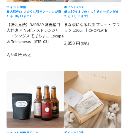
ポイント20倍
ポイント20倍
最大50%オフのくじ引きクーポンが当
最大50%オフのくじ引きクーポンが当
たる（8/31まで）
たる（8/31まで）
【波佐見焼】BARBAR 蕎麦猪口
まな板になるお皿 プレート ブラ
大辞典 × Netflix ストレンジャ
ック φ26cm｜CHOPLATE
ー・シングス そばちょこ Escape
＆ Telekinesis（STS-03）
3,850 円
(税込)
2,750 円
(税込)
ポイント20倍
夏ギフト
ポイント20倍