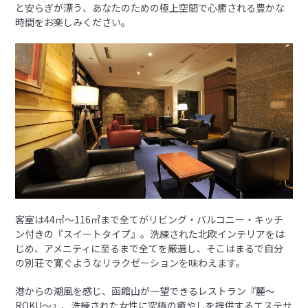
と安らぎが漂う、あなたのための極上空間で心癒される豊かな
時間をお楽しみください。
客室は44㎡〜116㎡まで全てがリビング・バルコニー・キッチ
ン付きの『スイートタイプ』。洗練された北欧インテリアをは
じめ、アメニティに至るまで全てを厳選し、そこはまるで自分
の別荘で寛ぐようなリラクゼーションを味わえます。
港からの潮風を感じ、函館山が一望できるレストラン『麓〜
ROKU〜』、洗練された女性に究極の癒やしを提供するエステサ