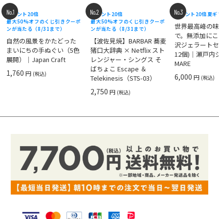
No.1
No.2
No.3
ポイント20倍
ポイント20倍
ポイント20倍
夏ギ
最大50%オフのくじ引きクーポ
最大50%オフのくじ引きクーポ
世界最高峰の
ンが当たる（8/31まで）
ンが当たる（8/31まで）
で。無添加にこ
自然の風景をかたどった
【波佐見焼】BARBAR 蕎麦
沢ジェラートセ
まいにちの手ぬぐい（5色
猪口大辞典 × Netflix スト
12個)｜瀬戸
展開）｜Japan Craft
レンジャー・シングス そ
MARE
ばちょこ Escape ＆
1,760
円
(税込)
6,000
円
Telekinesis（STS-03）
(税込)
2,750
円
(税込)