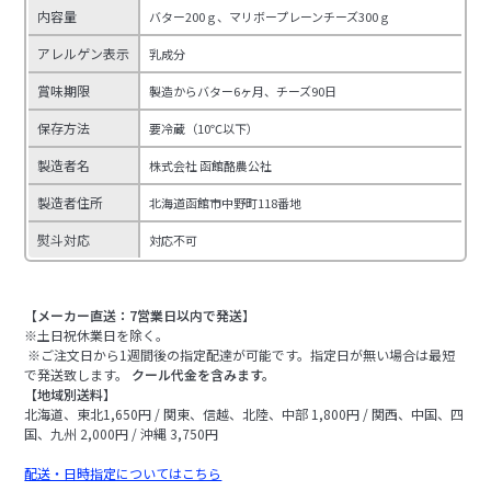
内容量
バター200ｇ、マリボープレーンチーズ300ｇ
アレルゲン表示
乳成分
賞味期限
製造からバター6ヶ月、チーズ90日
保存方法
要冷蔵（10℃以下）
製造者名
株式会社 函館酪農公社
製造者住所
北海道函館市中野町118番地
熨斗対応
対応不可
【メーカー直送：7営業日以内で発送】
※土日祝休業日を除く。
※ご注文日から1週間後の指定配達が可能です。指定日が無い場合は最短
で発送致します。
クール代金を含みます。
【地域別送料】
北海道、東北1,650円 / 関東、信越、北陸、中部 1,800円 / 関西、中国、四
国、九州 2,000円 / 沖縄 3,750円
配送・日時指定についてはこちら