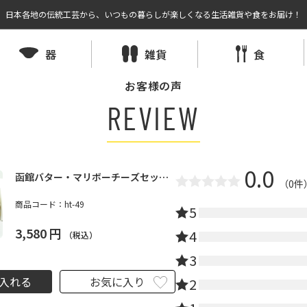
日本各地の伝統工芸から、いつもの暮らしが楽しくなる生活雑貨や食をお届け！
器
雑貨
食
お客様の声
REVIEW
0.0
函館バター・マリボーチーズセット
（0件
｜ヴィラ・コンコルディアセレクト
商品コード：
ht-49
5
3,580
円
4
（税込）
3
入れる
お気に入り
2