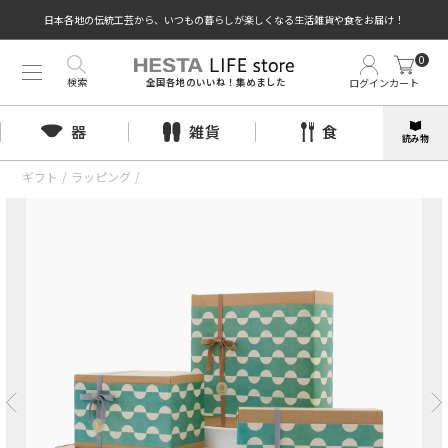
日本各地の伝統工芸から、いつもの暮らしが楽しくなる生活雑貨や食をお届け！
0
検索
ログイン
カート
全国各地のいいね！集めました
器
雑貨
食
読み物
ギフト
/
ラッピング
/