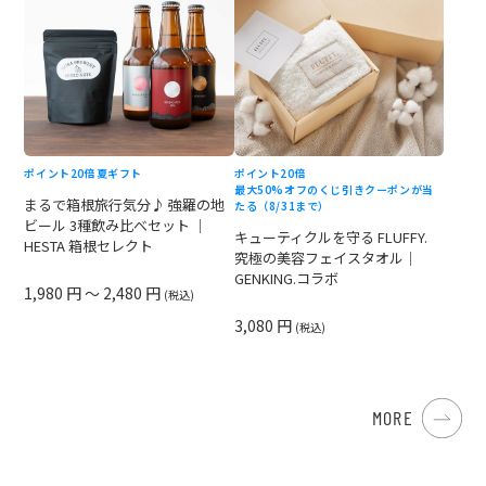
ポイント20倍
夏ギフト
ポイント20倍
最大50%オフのくじ引きクーポンが当
まるで箱根旅行気分♪ 強羅の地
たる（8/31まで）
ビール 3種飲み比べセット ｜
キューティクルを守る FLUFFY.
HESTA 箱根セレクト
究極の美容フェイスタオル｜
GENKING.コラボ
1,980 円 ～ 2,480 円
(税込)
3,080 円
(税込)
MORE