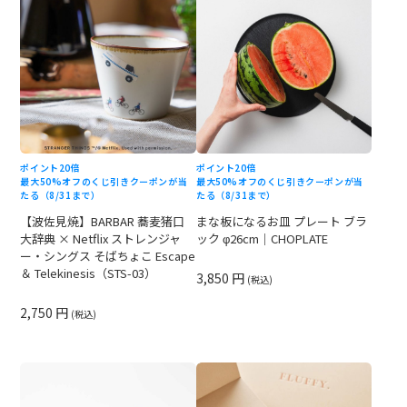
ポイント20倍
ポイント20倍
最大50%オフのくじ引きクーポンが当
最大50%オフのくじ引きクーポンが当
たる（8/31まで）
たる（8/31まで）
【波佐見焼】BARBAR 蕎麦猪口
まな板になるお皿 プレート ブラ
大辞典 × Netflix ストレンジャ
ック φ26cm｜CHOPLATE
ー・シングス そばちょこ Escape
＆ Telekinesis（STS-03）
3,850 円
(税込)
2,750 円
(税込)