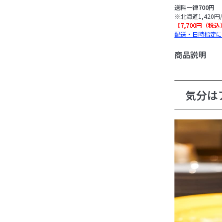
送料一律700円
※北海道1,420円
【7,700円（税
配送・日時指定に
商品説明
気分はア