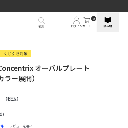
0
ログイン
カート
読み物
検索
くじ引き対象
 Concentrix オーバルプレート
5カラー展開）
円
（税込）
倍)
0件
レビューを書く