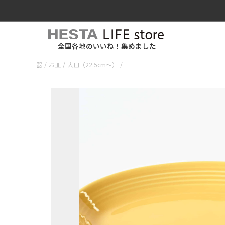
全国各地のいいね！集めました
器
/
お皿
/
大皿（22.5cm〜）
/