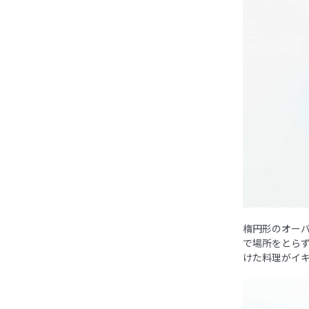
楕円形のオー
で場所をとら
けた料理がイ