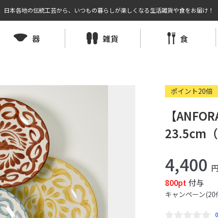
日本各地の伝統工芸から、いつもの暮らしが楽しくなる生活雑貨や食をお届け！
器
雑貨
食
ポイント20倍
【ANFO
23.5c
4,400
800pt
付与
キャンペーン(20