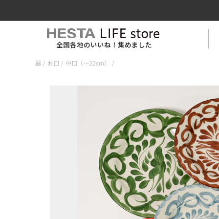
全国各地のいいね！集めました
器
/
お皿
/
中皿（〜22cm）
/