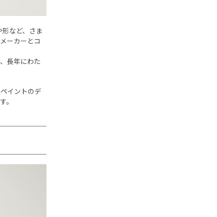
や形など、さま
器メーカーとコ
り、長年にわた
なペイントのデ
す。