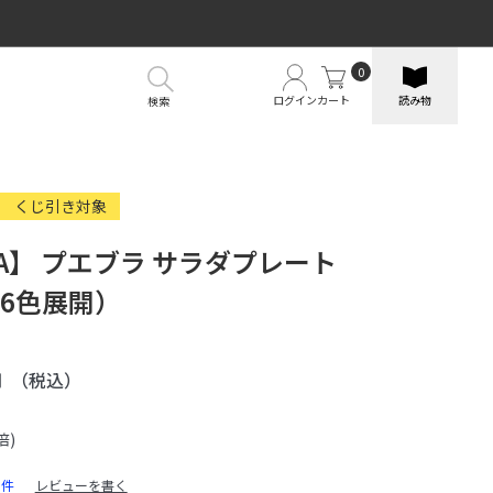
0
ログイン
カート
読み物
検索
くじ引き対象
RA】 プエブラ サラダプレート
m（6色展開）
円
（税込）
倍)
0件
レビューを書く