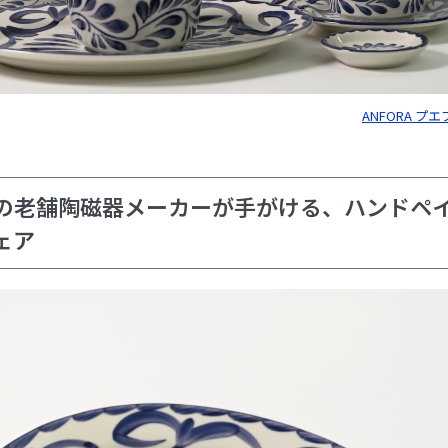
ANFORA プ
の老舗陶磁器メーカーが手がける、ハンドペ
ェア