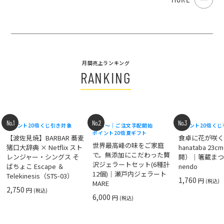
月間売上ランキング
RANKING
No.1
No.2
No.3
ポイント20倍
くじ引き対象
8/18〜｜ご注文手配開始
ポイント20倍
くじ
ポイント20倍
夏ギフト
【波佐見焼】BARBAR 蕎麦
食卓に花が咲
世界最高峰の味をご家庭
猪口大辞典 × Netflix スト
hanataba 23
で。無添加にこだわった贅
レンジャー・シングス そ
開）｜箸蔵まつ
沢ジェラートセット(6種計
ばちょこ Escape ＆
nendo
12個)｜瀬戸内ジェラート
Telekinesis（STS-03）
1,760
円
(税込)
MARE
2,750
円
(税込)
6,000
円
(税込)