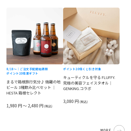
8/18〜｜ご注文手配開始
酒類
ポイント20倍
くじ引き対象
ポイント20倍
夏ギフト
キューティクルを守る FLUFFY.
まるで箱根旅行気分♪ 強羅の地
究極の美容フェイスタオル｜
ビール 3種飲み比べセット ｜
GENKING.コラボ
HESTA 箱根セレクト
3,080 円
(税込)
1,980 円 ～ 2,480 円
(税込)
MORE