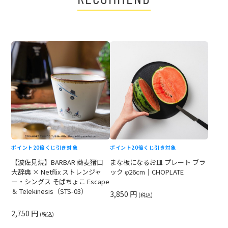
ポイント20倍
くじ引き対象
ポイント20倍
くじ引き対象
【波佐見焼】BARBAR 蕎麦猪口
まな板になるお皿 プレート ブラ
大辞典 × Netflix ストレンジャ
ック φ26cm｜CHOPLATE
ー・シングス そばちょこ Escape
＆ Telekinesis（STS-03）
3,850 円
(税込)
2,750 円
(税込)