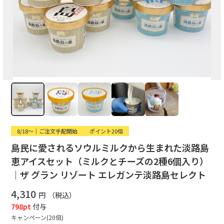
8/18〜｜ご注文手配開始
ポイント20倍
島民に愛されるソウルミルクから生まれた淡路島
恵アイスセット（ミルクとチーズの2種6個入り）
｜ザ グラン リゾート エレガンテ淡路島セレクト
4,310
円
（税込）
798pt
付与
キャンペーン(20倍)