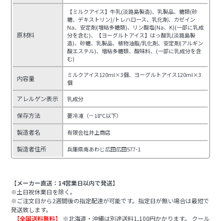
【ミルクアイス】牛乳(淡路島製造)、乳製品、糖類(砂
糖、デキストリン)/トレハロース、乳化剤、カゼイン
Na、安定剤(増粘多糖類)、リン酸塩(Na、K)(一部に乳成
原材料
分を含む)、【ヨーグルトアイス】はっ酸乳(淡路島製
造)、砂糖、乳製品、植物油脂/乳化剤、安定剤(アルギン
酸エステル)、増粘多糖類、酸味料、(一部に乳成分を含
む)
ミルクアイス120ml×3個、ヨーグルトアイス120ml×3
内容量
個
アレルゲン表示
乳成分
保存方法
要冷凍（－18℃以下）
製造者名
有限会社井上商店
製造者住所
兵庫県南あわじ広田広田577-1
【メーカー直送：14営業日以内で発送】
※土日祝休業日を除く。
※ご注文日から2週間後の指定配達が可能です。指定日が無い場合は最短で
発送致します。
【全国送料無料】
※北海道・沖縄は別途送料1,100円かかります。 クール