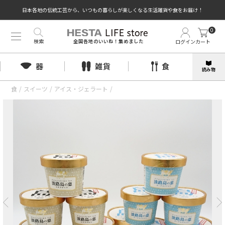
日本各地の伝統工芸から、いつもの暮らしが楽しくなる生活雑貨や食をお届け！
0
検索
ログイン
カート
全国各地のいいね！集めました
器
雑貨
食
読み物
食
/
スイーツ
/
アイス・ジェラート
/